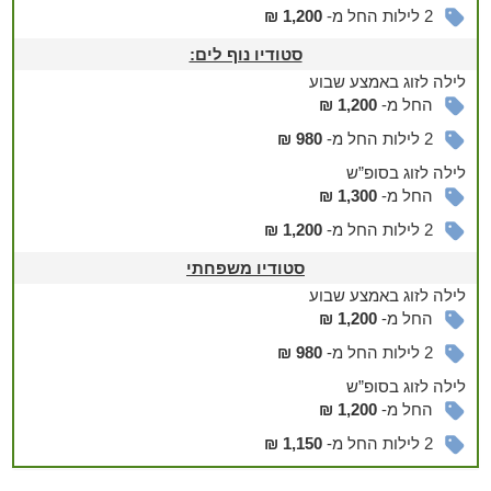
חדר רחצה
2 לילות החל מ-
1,200 ₪
מטבח מאובזר פינת אוכל, מקרר, כיריים, מיקרוגל וכלי אוכל
ובישול
סטודיו נוף לים:
נוף לים מרהיב
לילה
לזוג
באמצע שבוע
החל מ-
1,200 ₪
מתחם החוץ
2 לילות החל מ-
980 ₪
מתחם חוץ מרווח הכולל:
לילה
לזוג
בסופ”ש
בריכה מחוממת
החל מ-
1,300 ₪
מיטות שיזוף ופינות ישיבה נוחות
2 לילות החל מ-
1,200 ₪
עוד במקום
סטודיו משפחתי
עבור הציבור הדתי ושומרי מסורת: פלטת שבת, מיחם מים חמים
לילה
לזוג
באמצע שבוע
ובית כנסת במרחק הליכה
החל מ-
1,200 ₪
נגישות: שירותים ודלת כניסה מותאמת לכיסא גלגלים
קיים מרחב מוגן
2 לילות החל מ-
980 ₪
מכבדים הטבות מילואים
לילה
לזוג
בסופ”ש
אטרקציות : חוף ציון, חוף קיסוסקי, מסעדה הלב הרחב, קניון מול
החל מ-
1,200 ₪
הים, טיילת ובתי קפה
2 לילות החל מ-
1,150 ₪