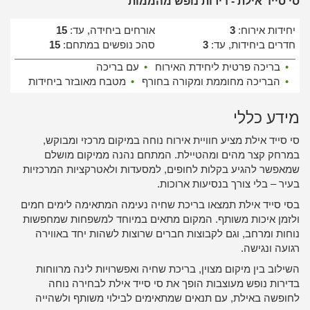
סי סייד אילת - דירות נופש מהממות
יחידות אירוח:
3
אורחים ביחידה, עד:
15
חדרים ביחידות, עד:
3
סהכ נופשים במתחם:
15
•
בריכה פרטית ליחידת האירוח
•
עם בריכה
•
הבריכה מחוממת ומקורה בחורף
•
מטבח מאובזר ביחידות
מידע כללי
סי סייד אילת מציע חוויית אירוח נוחה במיקום מרכזי ומבוקש,
במרחק קצר מהים ומהטיילת. המתחם נהנה ממיקום מושלם
שמאפשר להגיע בקלות לחופים, למסעדות ולאטרקציות המרכזיות
בעיר – בלי צורך בנסיעות ארוכות.
בסי סייד אילת תמצאו בריכת שחיה נעימה המתאימה לימים חמים
ולזמן איכות משותף. המקום מתאים במיוחד למשפחות שמחפשות
נוחות ומרחב, וגם לקבוצות חברים שרוצות לשהות יחד באווירה
רגועה ונגישה.
השילוב בין מיקום מצוין, בריכת שחיה ואפשרויות לינה מרווחות
בדירות נופש מעוצבות הופך את סי סייד אילת לבחירה נוחה
לחופשה באילת, עם תנאים שמתאימים לבילוי משותף ולשהייה