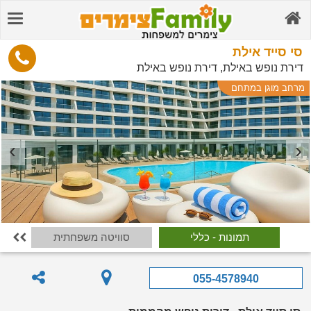
סי סייד אילת
דירת נופש באילת, דירת נופש באילת
מרחב מוגן במתחם
תמונות - כללי
סוויטה משפחתית

055-4578940