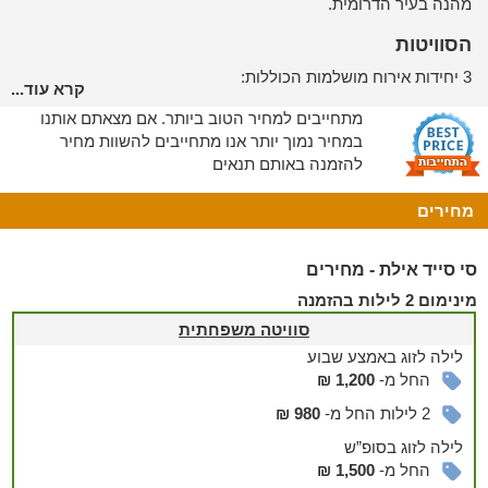
מהנה בעיר הדרומית.
הסוויטות
3 יחידות אירוח מושלמות הכוללות:
קרא עוד...
מתחייבים למחיר הטוב ביותר. אם מצאתם אותנו
במחיר נמוך יותר אנו מתחייבים להשוות מחיר
סוויטה משפחתית בגודל 53 מ"ר ומתאימה ל6 אנשים:
להזמנה באותם תנאים
חדר שינה עם מיטה זוגית נוחה וטלוויזיה
חדר רחצה
מחירים
סלון עם 2 ספות, שולחן סלון, טלוויזיה ומזנון
שולחן אוכל
מטבח מאובזר: מקרר, כיריים, מיקרוגל וכלי אוכל ובישול
סי סייד אילת - מחירים
סטודיו נוף לים אילת בגודל 52 מ"ר מתאימה ל5 אנשים:
מינימום 2 לילות בהזמנה
חדר שינה עם מיטה זוגית, שידה וארון בגדים
סוויטה משפחתית
חדר רחצה
לילה
לזוג
באמצע שבוע
סלון עם ספה, טלוויזיה מזנון ושולחן סלון
החל מ-
1,200 ₪
מטבח מאובזר מקרר, כיריים, מיקרוגל וכלי אוכל ובישול
מרפסת עם נוף קסום לים
2 לילות החל מ-
980 ₪
סטודיו משפחתי בגודל 33 מ"ר מתאימה ל4 אנשים:
לילה
לזוג
בסופ”ש
חדר עם מיטה זוגית נוחה, ספה וטלוויזיה חכמה
החל מ-
1,500 ₪