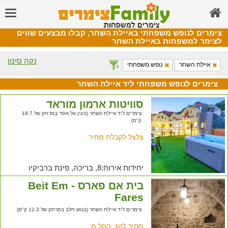
צימרים לנופש משפחתי באיילת השחר, קבלו מבצעים שווים
לצימר למשפחות באיילת השחר
נקה סינון
איילת השחר
נופש משפחתי
צימרים לנופש משפחתי ליד איילת השחר
סוויטות ארמון מוראד
צימרים ליד איילת השחר (בעין אל אסד במרחק של 18.7
ק"מ)
צלצל לקבלת מחיר
יחידות אירוח:8, בריכה, פינת ברביקיו
בית אם פארס - Beit Em
Fares
צימרים ליד איילת השחר (בגוש חלב במרחק של 12.3 ק"מ)
מחיר לזוג, החל מ: