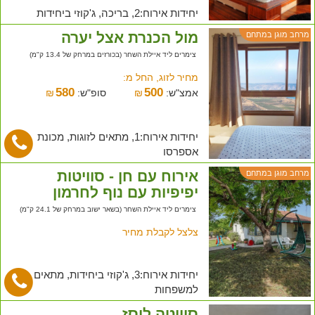
יחידות אירוח:2, בריכה, ג'קוזי ביחידות
מול הכנרת אצל יערה
מרחב מוגן במתחם
צימרים ליד איילת השחר (בכורזים במרחק של 13.4 ק"מ)
מחיר לזוג, החל מ:
580
500
אמצ"ש:
₪
סופ"ש:
₪
יחידות אירוח:1, מתאים לזוגות, מכונת
אספרסו
אירוח עם חן - סוויטות
מרחב מוגן במתחם
יפיפיות עם נוף לחרמון
צימרים ליד איילת השחר (בשאר ישוב במרחק של 24.1 ק"מ)
צלצל לקבלת מחיר
יחידות אירוח:3, ג'קוזי ביחידות, מתאים
למשפחות
סוויטה ליסז