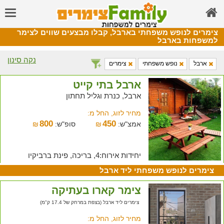
צימרים לנופש משפחתי בארבל, קבלו מבצעים שווים לצימר
למשפחות בארבל
נקה סינון
ארבל
נופש משפחתי
צימרים
ארבל בתי קייט
ארבל, כנרת וגליל תחתון
מחיר לזוג, החל מ:
800
450
אמצ"ש:
₪
סופ"ש:
₪
יחידות אירוח:4, בריכה, פינת ברביקיו
צימרים לנופש משפחתי ליד ארבל
צימר קארו בעתיקה
צימרים ליד ארבל (בצפת במרחק של 17.4 ק"מ)
מחיר לזוג, החל מ: