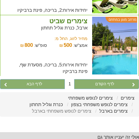
יחידות אירוח:2, בריכה, פינת ברביקיו
צימרים שביט
מרחב מוגן במתחם
ארבל, כנרת וגליל תחתון
מחיר לזוג, החל מ:
800
500
אמצ"ש:
₪
סופ"ש:
₪
יחידות אירוח:5, בריכה, מסעדת שף,
פינת ברביקיו
לדף הקודם
1
לדף הבא
צימרים
צימרים לנופש משפחתי
צימרים לנופש משפחתי בצפון
כנרת וגליל תחתון
צימרים בארבל
צימרים לנופש משפחתי בארבל
אולי זה יעניין אותך גם