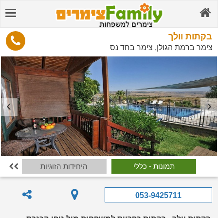
בקתות וולך
צימר ברמת הגולן, צימר בחד נס
תמונות - כללי
היחידות הזוגיות
י

053-9425711