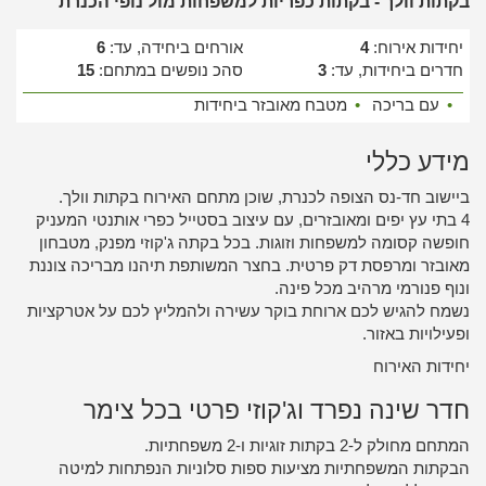
בקתות וולך - בקתות כפריות למשפחות מול נופי הכנרת
יחידות אירוח:
4
אורחים ביחידה, עד:
6
חדרים ביחידות, עד:
3
סהכ נופשים במתחם:
15
•
עם בריכה
•
מטבח מאובזר ביחידות
מידע כללי
ביישוב חד-נס הצופה לכנרת, שוכן מתחם האירוח בקתות וולך.
4 בתי עץ יפים ומאובזרים, עם עיצוב בסטייל כפרי אותנטי המעניק
חופשה קסומה למשפחות וזוגות. בכל בקתה ג'קוזי מפנק, מטבחון
מאובזר ומרפסת דק פרטית. בחצר המשותפת תיהנו מבריכה צוננת
ונוף פנורמי מרהיב מכל פינה.
נשמח להגיש לכם ארוחת בוקר עשירה ולהמליץ לכם על אטרקציות
ופעילויות באזור.
יחידות האירוח
חדר שינה נפרד וג'קוזי פרטי בכל צימר
המתחם מחולק ל-2 בקתות זוגיות ו-2 משפחתיות.
הבקתות המשפחתיות מציעות ספות סלוניות הנפתחות למיטה