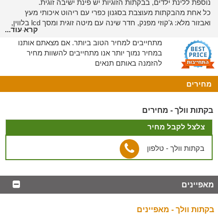
נוספת ללינת ילדים, בבקתות הזוגיות יש פינת ישיבה זוגית.
כל אחת מהבקתות מעוצבת בסגנון כפרי עם ריהוט איכותי מעץ
ואבזור מלא: ג'קוזי מפנק, חדר שינה עם מיטה זוגית ומסך lcd בלווין,
קרא עוד...
ארון בגדים, חדר רחצה מטופח, מטבחון מאובזר עם ערכת קפה/תה,
מתחייבים למחיר הטוב ביותר. אם מצאתם אותנו
פינת אוכל ומסך lcd נוסף בסלון.
במחיר נמוך יותר אנו מתחייבים להשוות מחיר
בכל בקתה תיהנו ממרפסת דק פרטית עם פינת ישיבה הצופה לחצר
להזמנה באותם תנאים
המתחם.
מתחם החוץ
מחירים
בחצר המתחם תיהנו מבריכה גדולה, הממוקמת תחת כיפת השמיים
וצופה לנופי הכנרת וההרים.
בקתות וולך - מחירים
עוד בחצר: מיטות שיזוף ופינות ישיבה, נדנדות, ערסלים, עמדת
ברביקיו, מדשאות מטופחות, עצי נוי וצמחייה עשירה מכל עבר.
צלצל לקבל מחיר
ארוחת בוקר
בקתות וולך - טלפון
להתחיל את היום עם חיוך
בתאום מראש, נשמח להגיש לכם ארוחת בוקר עשירה ואיכותית -
מאפיינים
היישר לבקתה או לחצר.
סלטים, לחמים טריים, חביתות מסוגים שונים, מבחר גבינות, ריבות,
שתייה קלה שתייה חמה ועוד.
בקתות וולך - מאפיינים
*בתוספת תשלום.