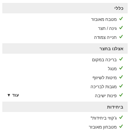
כללי
הסביבה
טיולים בטבע, אקסטרים וקולינריה
מטבח מאובזר
גינה / חצר
ברמת הגולן תיהנו מאטרקציות רבות לכל המשפחה: רחצה וספורט
ימי בכנרת, טיולי טרקטורונים, חוות סוסים ופינות חי לילדים, סיורים
חנייה צמודה
וטעימות ביקבי הגולן, מסלולי רכיבה על אופניים, מסעדות מצוינות
ועוד.
אצלנו בחצר
בריכה במקום
מנגל
מיטות לשיזוף
מגבות לבריכה
עוד ▼
פינות ישיבה
ביחידות
ג'קוזי ביחידות*
מטבחון מאובזר