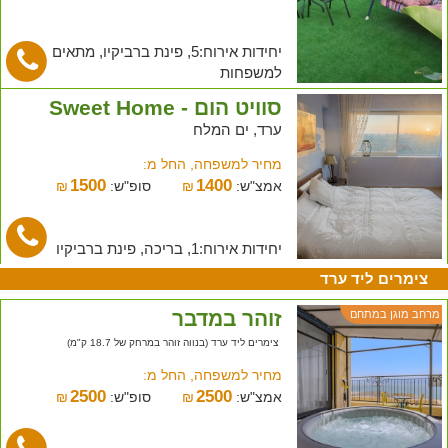
יחידות אירוח:5, פינת ברביקיו, מתאים
למשפחות
סוויט הום - Sweet Home
ערד, ים המלח
מחיר למשפחה, החל מ:
1500
1400
אמצ"ש:
₪
סופ"ש:
₪
יחידות אירוח:1, בריכה, פינת ברביקיו
צימרים ליד ערד
זוהר במדבר
מרחב מוגן במתחם
צימרים ליד ערד (בנווה זוהר במרחק של 18.7 ק"מ)
מחיר למשפחה, החל מ:
2500
2500
אמצ"ש:
₪
סופ"ש:
₪