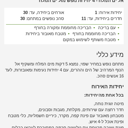
אל ים המלח - 4 יחידות נופש מול ים המלח
יחידות אירוח:
1
אורחים ביחידה, עד:
30
חדרים ביחידות, עד:
11
סהכ נופשים במתחם:
30
•
עם בריכה
•
הבריכה מחוממת ומקורה בחורף
•
הבריכה מחוממת בחורף
•
מטבח מאובזר ביחידות
•
מטבח משותף לשימוש במקום
מידע כללי
מתחם נופש במחיר שפוי, נמצא 5 דקות מים המלח ומשקיף אל
הנוף המרהיב של הים וההרים, עם 4 יחידות נעימות ומאובזרות, לעד
16 אנשים סהכ.
יחידות האירוח
בכל אחת מהיחידות:
מיטה זוגית נוחה,
חדר רחצה עם שירותים, מקלחת, מגבות וסבונים,
מטבחון מאובזר עם פינת קפה, מקרר, כיריים חשמליות, כלי מטבח
ופינת אוכל ל-4 איש,
פינת ישיבה מרווחת עם טלוויזיה חכמה המחוברת לערוצי כבלים