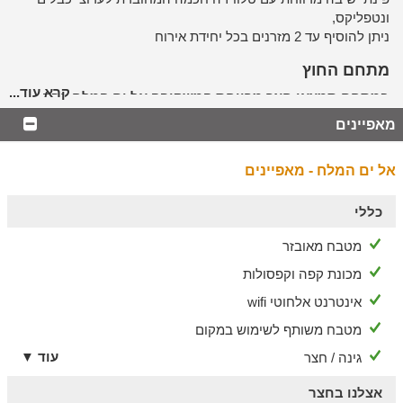
ונטפליקס,
ניתן להוסיף עד 2 מזרנים בכל יחידת אירוח
מתחם החוץ
קרא עוד...
במתחם תמצאו חצר מרווחת המשקיפה אל ים המלח, ובה:
בריכה מחוממת בחודשי החורף, עמדת מנגל, מגוון פינות ישיבה
מאפיינים
נוחות.
אל ים המלח - מאפיינים
לשומרי מסורת
היחידות מתאימות גם לציבור הדתי ושומרי המסורת וכוללות:
כללי
בית כנסת במרחק הליכה, פלטת שבת ומיחם למים חמים.
מטבח מאובזר
מכונת קפה וקפסולות
אינטרנט אלחוטי wifi
מטבח משותף לשימוש במקום
עוד ▼
גינה / חצר
אצלנו בחצר