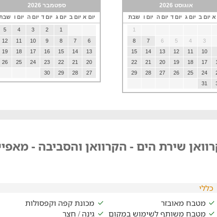
אוגוסט 2026
ספטמבר 2026
 א
יום ב
יום ג
יום ד
יום ה
יום ו
שבת
יום א
יום ב
יום ג
יום ד
יום ה
יום ו
שבת
5
4
3
2
1
1
12
11
10
9
8
7
6
8
7
6
5
4
3
19
18
17
16
15
14
13
15
14
13
12
11
10
26
25
24
23
22
21
20
22
21
20
19
18
17
30
29
28
27
29
28
27
26
25
24
31
וואן שירת הים - הקרוואן והסביבה - מאפיי
כללי
מטבח מאובזר
מכונת קפה וקפסולות
מטבח משותף לשימוש במקום
גינה / חצר