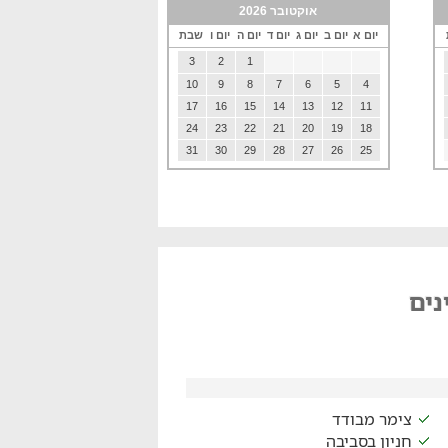
אוקטובר 2026
יום א
יום ב
יום ג
יום ד
יום ה
יום ו
שבת
3
2
1
10
9
8
7
6
5
4
17
16
15
14
13
12
11
24
23
22
21
20
19
18
31
30
29
28
27
26
25
נים
צימר מבודד
חניון בסביבה