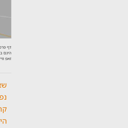
דף פרסו
הינם ב
זאפ וו
שא
נפו
קר
הי