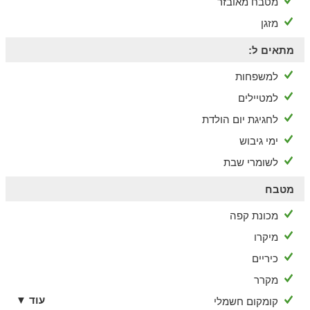
מטבח מאובזר
מיקום הקרוואן הוא בקרית נטפים, ליד אלקנה וברקן
מזגן
באפשרותכם להשכיר גנרטור מושתק 2000 וואט, בתיאום מראש
ובתשלום נוסף
הקרוואן מתאים לגרירה על ידי רכב עם וו מתאים ותקין עם רישיון B,
מתאים ל:
לכל מי שנוהג ברכב פרטי רגיל
למשפחות
למטיילים
לחגיגת יום הולדת
ימי גיבוש
לשומרי שבת
מטבח
מכונת קפה
מיקרו
כיריים
מקרר
עוד ▼
קומקום חשמלי