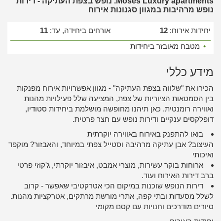
Moses Luxury apartments. נופש בצפת העתיקה - דירות
נופש מרהיבות במגוון סגנונות אירוח
יחידות אירוח:
12
אורחים ביחידה, עד:
11
•
מטבח מאובזר ביחידות
מידע כללי
הכירו את "שלווה בצפת העתיקה" - מגוון אפשרויות אירוח מפנקות
בין הסמטאות הציוריות של צפת, המציעה שלל פעילויות מהנות
ואווירה רומנטית. כאן תיהנו מחופשה מושלמת ביחידות סטודיו,
דופלקסים ענקיים ודירות נופש עם חצר פרטית.
בואו להתפנק באירוח באווירה יוקרתית
העיצוב? אבן עתיקה מרהיבה וסטייל צפתי במיוחד, והאבזור? מוקפד
ואיכותי
ארוחות בוקר עשירות, מוצרי אמבט, איבזור יוקרתי, ג'קוזי פרטי
ברב דירות האירוח ועוד.
דירות הנופש שוכנות במיקום הכי אטרקטיבי שאפשר - קרוב
לשלל מסעדות ובתי קפה, אתרי מורשת מרתקים, אטרקציות מהנות.
סיורים מודרכים וחנויות עם קסם מקומי