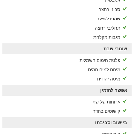
אמבטיה
אומנות, טבע ותרבות בסביבה
סבוני רחצה
שמפו לשיער
בצפת העתיקה תוכלו ליהנות ממגוון פעילויות במרחק הליכה
ממתחם האירוח.
תחליבי רחצה
סיורים מודרכים, אתרי מורשת, מוזיאונים, חנויות ודוכנים לקניות
מגבות מקלחת
תוצרת מקומית של המקום, פארק עמק התכלת, בתי קפה, מסעדות
טובות, חוות סוסים, טיול טרקטורונים ועוד המון פעילויות שוות.
שומרי שבת
פלטת חימום חשמלית
מיחם למים חמים
מיטה יהודית
אפשר להזמין
ארוחות של שף
קישוטים בחדר
ביישוב וסביבתו