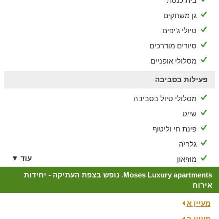
בית כנסת
גן משחקים
טיולי ג'יפים
סיורים מודרכים
מסלולי אופניים
פעילות בסביבה
מסלולי טיול בסביבה
שייט
פינת חי וליטוף
גלריה
עוד ▼
מוזיאון
Moses Luxury apartments. נופש בצפת העתיקה - יחידות
אירוח
מעיין א
מעיין ב