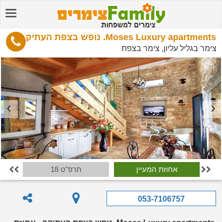
Moses Luxury apartments. נופש בצפת העתיקה - אחוזת המעיין
צימר בגליל עליון, צימר בצפת
אחוזת המעיין
תרפ"ט 18


053-7106757