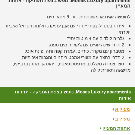
Moses Luxury apartments. נופש בצפת העתיקה - אחוזת
המעיין
לחופשה זוגית או משפחתית - עד 9 מתארחים
אירוח בסטייל צפתי ייחודי עם אבן עתיקה, חלונות ויטראז' ואיבזור
יוקרתי
גלריה לילדים עם 4 מיטות יחיד
2 חדרי שינה זוגיים עם ג'קוזי זרמים מפנק
מטבחון עם מקרר, כיריים, עמדת קפה ותה ופינת אוכל
2 חדרי רחצה עם מוצרי אמבט ריחניים ומגבות איכותיות
חצר צמודה משלכם, מרפסת פאטיו, ריהוט גן, מתקן ברביקיו,
מדשאה ותאורת לילה
Moses Luxury apartments. נופש בצפת העתיקה - יחידות
אירוח
מעיין א
מעיין ב
אחוזת המעיין