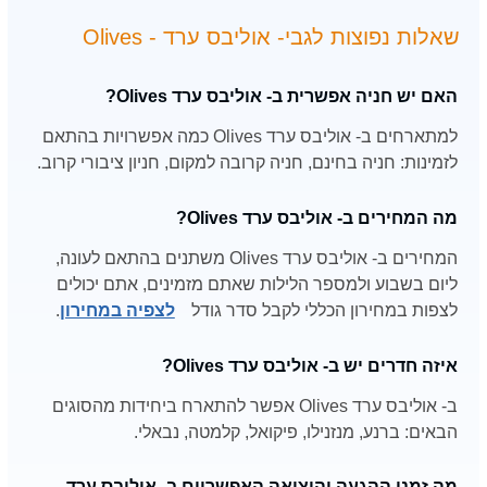
שאלות נפוצות לגבי- אוליבס ערד - Olives
האם יש חניה אפשרית ב- אוליבס ערד Olives?
למתארחים ב- אוליבס ערד Olives כמה אפשרויות בהתאם
לזמינות: חניה בחינם, חניה קרובה למקום, חניון ציבורי קרוב.
מה המחירים ב- אוליבס ערד Olives?
המחירים ב- אוליבס ערד Olives משתנים בהתאם לעונה,
ליום בשבוע ולמספר הלילות שאתם מזמינים, אתם יכולים
לצפות במחירון הכללי לקבל סדר גודל
לצפיה במחירון
.
איזה חדרים יש ב- אוליבס ערד Olives?
ב- אוליבס ערד Olives אפשר להתארח ביחידות מהסוגים
הבאים: ברנע, מנזנילו, פיקואל, קלמטה, נבאלי.
מה זמני ההגעה והיציאה האפשריים ב- אוליבס ערד