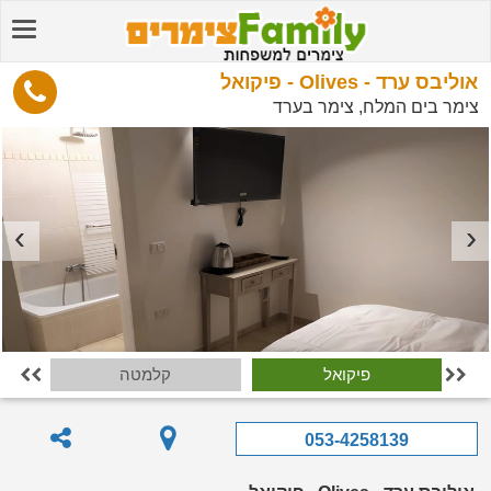
אוליבס ערד - Olives - פיקואל
צימר בים המלח, צימר בערד
פיקואל
קלמטה


053-4258139