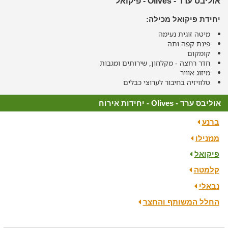
אוליבס ערד - Olives - פיקואל
יחידת פיקואל מכילה:
מיטה זוגית נעימה
פינת קפה ותה
קומקום
חדר רחצה - מקלחון, שירותים ומגבות
מיזוג אוויר
טלוויזיה בחיבור לערוצי כבלים
אוליבס ערד - Olives - יחידות אירוח
ברנע
מנזנילו
פיקואל
קלמטה
נבאלי
החלל המשותף והחצר