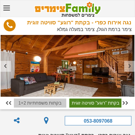
נגה אירוח כפרי - בקתת "רוגע" סוויטה זוגית
צימר ברמת הגולן, צימר במעלה גמלא
בקתת "רוגע" סוויטה זוגית
בקתות משפחתיות 1+2
בקת


053-8097068