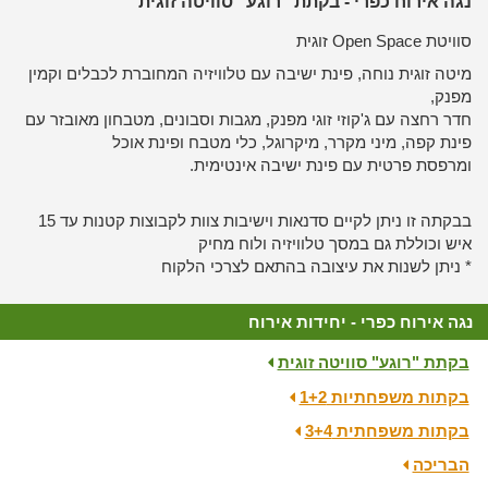
נגה אירוח כפרי - בקתת "רוגע" סוויטה זוגית
סוויטת Open Space​ זוגית
מיטה זוגית נוחה, פינת ישיבה עם טלוויזיה המחוברת לכבלים וקמין
מפנק,
חדר רחצה עם ג'קוזי זוגי מפנק, מגבות וסבונים, מטבחון מאובזר עם
פינת קפה, מיני מקרר, מיקרוגל, כלי מטבח ופינת אוכל
ומרפסת פרטית עם פינת ישיבה אינטימית.
בבקתה זו ניתן לקיים סדנאות וישיבות צוות לקבוצות קטנות עד 15
איש וכוללת גם במסך טלוויזיה ולוח מחיק
* ניתן לשנות את עיצובה בהתאם לצרכי הלקוח
נגה אירוח כפרי - יחידות אירוח
בקתת "רוגע" סוויטה זוגית
בקתות משפחתיות 1+2
בקתות משפחתית 3+4
הבריכה