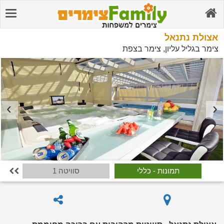
אצולת נתנאל
צימר בגליל עליון, צימר בצפת
תמונות - כללי
סוויטה 1
