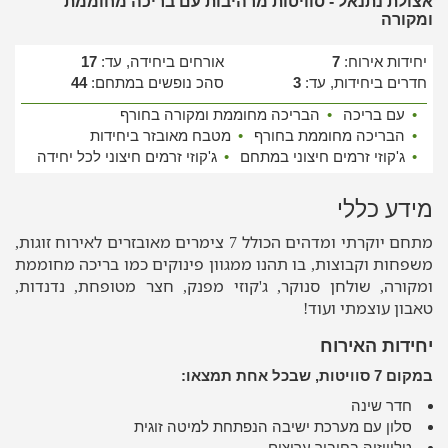
אצולת נתנאל - סוויטות מרהיבות עם בריכה מחוממת
ומקורה
יחידות אירוח:
7
אורחים ביחידה, עד:
17
חדרים ביחידות, עד:
3
סהכ נופשים במתחם:
44
•
עם בריכה
•
הבריכה מחוממת ומקורה בחורף
•
הבריכה מחוממת בחורף
•
מטבח מאובזר ביחידות
•
ג'קוזי זרמים חיצוני במתחם
•
ג'קוזי זרמים חיצוני לכל יחידה
מידע כללי
מתחם יוקרתי ומדהים הכולל 7 צימרים מאובזרים לאירוח זוגות,
משפחות וקבוצות, בו תהנו ממגוון פינוקים כמו בריכה מחוממת
ומקורה, שולחן סנוקר, ג'קוזי מפנק, חצר מטופחת, נדנדות,
טאבון עוצמתי ועוד!
יחידות האירוח
במקום 7 סוויטות, שבכל אחת תמצאו:
חדר שינה
סלון עם מערכת ישיבה הנפתחת למיטה זוגית
טלוויזיה בחיבור ערוצים