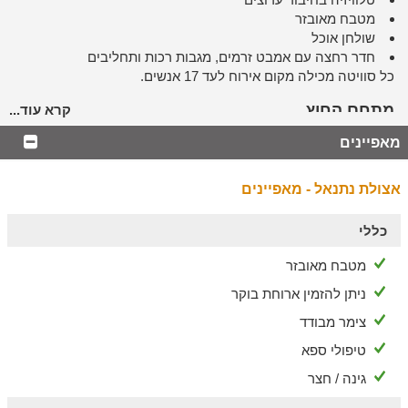
מטבח מאובזר
שולחן אוכל
חדר רחצה עם אמבט זרמים, מגבות רכות ותחליבים
כל סוויטה מכילה מקום אירוח לעד 17 אנשים.
מתחם החוץ
קרא עוד...
למתחם המרהיב ישנה חצר גדולה ובה:
מאפיינים
בריכה המחוממת ומקורה בחורף
ג'קוזי ספא חמים ומקורה
אצולת נתנאל - מאפיינים
פינות BBQ מאובזרות
שולחן סנוקר ושולחן פינג פונג
כללי
טרמפולינה
טאבון
מטבח מאובזר
פינות ישיבה, ערסלים ומיטות שיזוף
ניתן להזמין ארוחת בוקר
ניתן להזמין
צימר מבודד
ניתן להזמין ארוחות עשירות ועיסויים נעימים בתיאום מראש
טיפולי ספא
ובתוספת תשלום.
גינה / חצר
לשומרי מסורת