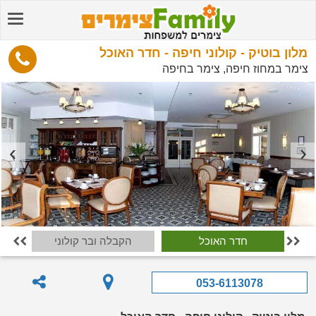
מלון בוטיק - קולוני חיפה - חדר האוכל
צימר במחוז חיפה, צימר בחיפה
סת
חדר האוכל
הקבלה ובר קולוני
גג א


053-6113078