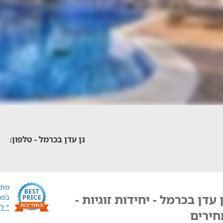
גן עדן בכרמל - טלפון:
מתח
 עדן בכרמל - יחידות זוגיות -
במח
* ל
חירים