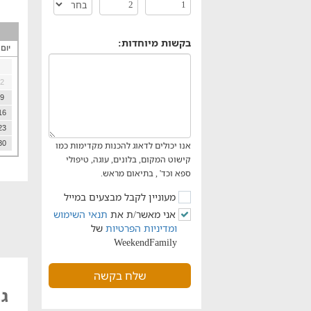
בקשות מיוחדות:
יום
2
9
16
23
30
אנו יכולים לדאוג להכנות מקדימות כמו
קישוט המקום, בלונים, עוגה, טיפולי
ספא וכד' , בתיאום מראש.
מעוניין לקבל מבצעים במייל
אני מאשר/ת את
תנאי השימוש
ומדיניות הפרטיות
של
WeekendFamily
שלח בקשה
גן