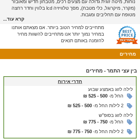
נוחות, מיטה זוגית גדולה עם מצעים רכים, מטבחון חדיש ומאובזר
(מקרר, מיקרוגל, כלי מטבח), מסך טלוויזיה lcd בלווין וחדר רחצה
מטופח עם תחליבים ומגבות.
קרא עוד...
מתחם החוץ
מתחייבים למחיר הטוב ביותר. אם מצאתם אותנו
במחיר נמוך יותר אנו מתחייבים להשוות מחיר
יציאה מחדרי האירוח תוביל אתכם לחצר ענקית ומטופחת, המציע
להזמנה באותם תנאים
פינות ישיבה מול עצי נוי וצמחייה שופעת, רוח מדברית נעימה
ותחושת חופש מושלמת מכל עבר.
מחירים
הבריכה
בעונת הרחצה, אורחי בין עצי התמר נהנים מ
כניסה חופשית
בין עצי התמר - מחירים
לבריכת השחייה של היישוב. בריכה גדולה ומרעננת המעניקה חוויה
חדרי אירוח
נעימה לכל המשפחה בימי הקיץ החמים של הערב.
לילה
לזוג
באמצע שבוע
עוד במקום
החל מ-
500 - 525 ₪
סטודיו לסדנאות ושיעורי יוגה
2 לילות החל מ-
500 - 525 ₪
במתחם החדרים קיים אולם גדול וממוזג המשמש כסטודיו לסדנאות
לילה
לזוג
בסופ”ש
שונות של תנועה ויוגה עם אבזור ומכשור מקצועי. הסטודיו משמש גם
החל מ-
750 - 775 ₪
כאולם כנסים המתאים לאירוע עד 60 איש. ניתן לארגן סדנאות,
2 לילות החל מ-
750 - 775 ₪
הרצאות, ערבי שירה ועוד. בסטודיו מטבחון וחדרי שירותים.