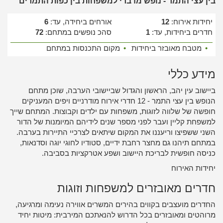
בין עצי התמר - נופש מדברי למשפחות בין כפות התמרים
יחידות אירוח:
12
אורחים ביחידה, עד:
6
חדרים ביחידות, עד:
1
סהכ נופשים במתחם:
72
•
מטבח מאובזר ביחידות
•
מקום התכנסות במתחם
מידע כללי
ביישוב עין יהב, הראשון והגדול שביישובי הערבה, שוכן מתחם
הנופש בין עצי התמר - 12 חדרי אירוח מודרניים ויפים המעניקים
חופשה של שלווה לזוגות, משפחות עם ילדים וקבוצות. המתחם שייך
למשפחת קליין ועבר לפני מספר שנים לידיהם המיומנות של הדור
השני ששפיצו וריעננו את המקום שיתאים לצרכיי התיירות בערבה.
במתחם תיהנו גם מחצר רחבת ידיים, סטודיו לחוגי יוגה וסדנאות,
כניסה חופשית לבריכת היישוב ושפע אטרקציות בסביבה.
יחידות האירוח
חדרים מאובזרים למשפחות וזוגות
החדרים מועצבים בקווים בהירים המשרים אווירה נעימה ומרגיעה,
מרוהטים ומאובזרים בכל הדרוש להנאתכם המירבית: מיטות יחיד