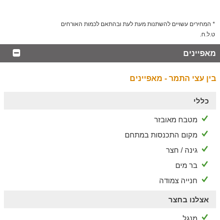
הסביבה
טבע, אקסטרים ונוף מדברי מרהיב
* המחירים עשויים להשתנות מעת לעת ובהתאם לכמות האורחים
ט.ל.ח.
אם אתם אוהבים לשלב אטרקציות ופעילויות בשכבה, תוכלו למצוא
מגוון רחב של אפשרויות הנמצאות במרחק נסיעה נוח מהמתחם:
מאפיינים
טיולי ג'יפים וטרקטורונים לחובבי האקסטרים, מסלולי הליכה ורכיבה
על אופניים, פינות חי מקסימות לילדים, בתי קפה, מסעדות ועוד.
בין עצי התמר - מאפיינים
כללי
מטבח מאובזר
מקום התכנסות במתחם
גינה / חצר
בר מים
חנייה צמודה
אצלנו בחצר
מנגל