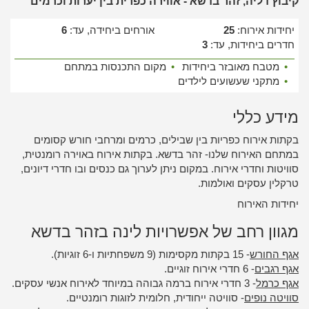
קיבוץ דליה, זהר בדשא - אווירה כפרית בין יערות וכרמים
יחידות אירוח:
25
אורחים ביחידה, עד:
6
חדרים ביחידות, עד:
3
•
מטבח מאובזר ביחידות
•
מקום התכנסות במתחם
•
מתקני שעשועים לילדים
מידע כללי
בקתות אירוח כפריות בין שבילים, כרמים ומרחבי חורש קסומים
במתחם האירוח שלנו- זהר בדשא. בקתות אירוח באוירה רומנטית,
סוויטות וחדרי אירוח. במקום ניתן לערוך גם כנסים ובו חדרי דיונים,
טרקלין עסקים ואולמות.
יחידות האירוח
מגוון רחב של אפשרויות לינה בזהר בדשא
אגף החורש
- 15 בקתות מקסימות (9 משפחתיות ו-6 זוגיות).
אגף רגבים
- 6 חדרי אירוח זוגיים.
אגף כרמל
- 3 חדרי אירוח ברמה גבוהה במיוחד לאירוח אנשי עסקים.
סוויטה נופים
- סוויטה ייחודית, חלומית לזוגות רומנטיים.