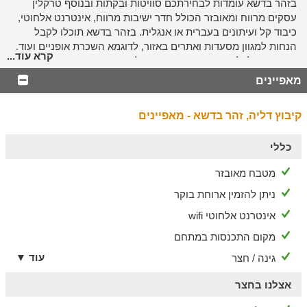
בזהר בדשא עומדות לבחירתכם סוויטות ובקתות ובנוסף טרקלין
עסקים מרווח ומאובזר הכולל חדר ישיבות מרווח, אינטרנט אלחוטי,
כיבוד קל ועיתונים בעברית או אנגלית. בזהר בדשא תוכלו לקבל
הנחות למגוון מסעדות ואתרים באזור, לדוגמא השכרת אופניים ועוד.
קרא עוד...
כמו כן תוכלו ליהנות מתכנית מיוחדת לאירוח חברות ואנשי עסקים,
המעניק תרבות חדשה לעסקים ברמה גבוהה.
מאפיינים
ארוחת בוקר
קיבוץ דליה, זהר בדשא - מאפיינים
ארוחת בוקר עשירה כלולה באירוח
אנו מציעים ארוחות בוקר מגוונות ועשירות מהמטבח הכפרי שלנו.
כללי
מגוון גבינות רכות וקשות, לחמים ביתיים וסלטים טריים, דגים
מטבח מאובזר
כבושים, פנקייקים ודגני בוקר, פינת חמוצים ביתיים, עוגות הבית
ומגוון ריבות ביתיות (בהתאם לעונה), ביצה על פי בחירה ועוד מבחר
ניתן להזמין ארוחת בוקר
מפתיע המתחדש מדי יום.
אינטרנט אלחוטי wifi
ארוחת הבוקר שלנו פתוחה לנופשי המקום וגם לקהל הרחב (בתיאום
מראש).
מקום התכנסות במתחם
ארוחות בשריות במסעדת הבית
עוד ▼
גינה / חצר
זהר בדשא וקייטרינג "בוקר יזרעאלי- חוויה קולינרית מעמק יזרעאל"
אצלנו בחצר
בשיתוף פעולה פורה מציעים ארוחות כפריות עשירות בסגנון בופה