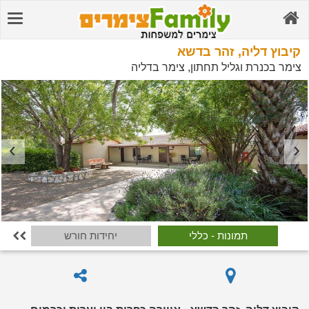
קיבוץ דליה, זהר בדשא
צימר בכנרת וגליל תחתון, צימר בדליה
תמונות - כללי
יחידות חורש
