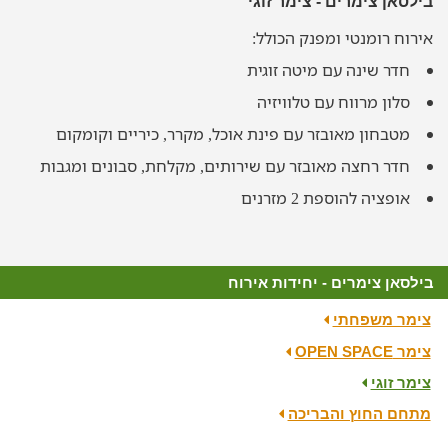
בילסאן צימרים - צימר זוגי
אירוח רומנטי ומפנק הכולל:
חדר שינה עם מיטה זוגית
סלון מרווח עם טלוויזיה
מטבחון מאובזר עם פינת אוכל, מקרר, כיריים וקומקום
חדר רחצה מאובזר עם שירותים, מקלחת, סבונים ומגבות
אופציה להוספת 2 מזרנים
בילסאן צימרים - יחידות אירוח
צימר משפחתי
צימר OPEN SPACE
צימר זוגי
מתחם החוץ והבריכה