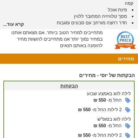
קפה
פינת אוכל
מסך טלוויזיה המחובר ללווין
חדר רחצה מורחב עם סבונים ומגבות
קרא עוד...
מרפסת דק פרטית עם פינת ישיבה הצופה לחצר
מתחייבים למחיר הטוב ביותר. אם מצאתם אותנו
במחיר נמוך יותר אנו מתחייבים להשוות מחיר
מתחם החוץ
להזמנה באותם תנאים
מחירים
בחצר המתחם תוכלו להתרווח בכיף בפינות הישיבה וליהנות מהמון
מרחבי טבע ואוויר צלול כמו שרק הגליל יודע להציע.
לרשותכם גם עמדת BBQ, שולחנות פיקניק, ריהוט גן ומדשאה
הבקתות של יוסי - מחירים
מטופחת.
הבקתות
ניתן להזמין
לילה
לזוג
באמצע שבוע
אל הבקתה או החצר תוכלו להזמין ארוחת בוקר עשירה ומלאה בכל
החל מ-
550 ₪
טוב - להתחיל את היום עם חיוך.
2 לילות החל מ-
550 ₪
*בתאום מראש ובתוספת תשלום.
לילה
לזוג
בסופ”ש
עוד במקום
החל מ-
550 ₪
בקרו בגלריית 'רוח הטבע'
2 לילות החל מ-
550 ₪