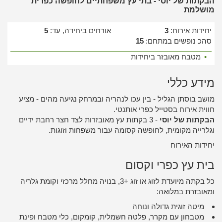
הבקתות של יוסי - בתי עץ משפחתיים לחופשה כפרית
מושלמת
יחידות אירוח:
3
אורחים ביחידה, עד:
5
סהכ נופשים במתחם:
15
•
מטבח מאובזר ביחידות
מידע כללי
מושב בוסתן הגליל - בין עכו לנהריה ובמרחק נגיעה מהים - מציע
חווית אירוח בסטייל כפרי אותנטי.
הבקתות של יוסי
- 3 בקתות עץ מאובזרות לצד חצר רחבת ידיים
וגלרייה מקומית, לחופשה קסומה עבור משפחות וזוגות.
יחידות האירוח
בית עץ כפרי וקסום
כל בקתה מיועדת לזוג או זוג +3, בנויה מחלל מרכזי וקומת גלריה
ומאובזרת במלואה:
מיטה זוגית גדולה ונוחה
מטבחון עם מקרר, פלטה חשמלית, קומקום, כלי מטבח ופינת