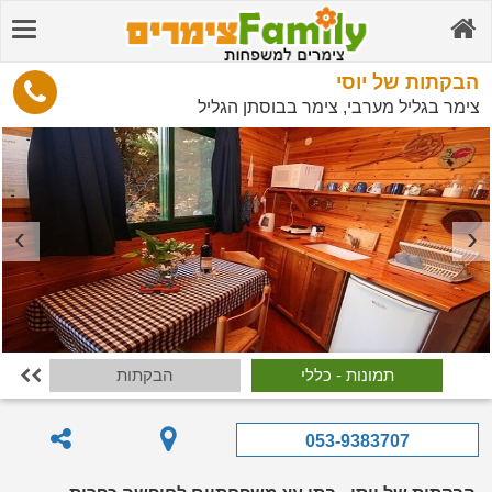
הבקתות של יוסי
צימר בגליל מערבי, צימר בבוסתן הגליל
תמונות - כללי
הבקתות

053-9383707