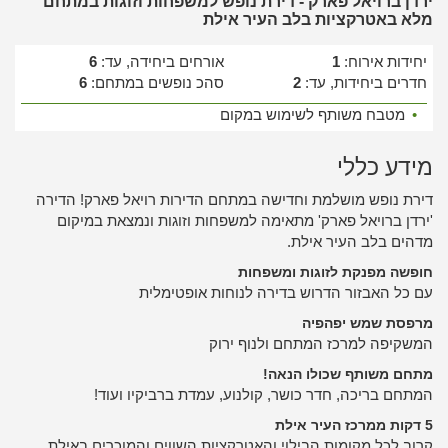
ירדן ברויאל פארק - דירת נופש למשפחות וזוגות במתחם
מלא באטרקציות בלב העיר אילת
יחידות אירוח:
1
אורחים ביחידה, עד:
6
חדרים ביחידות, עד:
2
סהכ נופשים במתחם:
6
•
מטבח משותף לשימוש במקום
מידע כללי
דירת נופש מושלמת וחדישה במתחם הדירות רויאל פארק! הדירה
'ירדן ברויאל פארק' מתאימה למשפחות וזוגות ונמצאת במיקום
מדהים בלב העיר אילת.
חופשה מפנקת לזוגות ומשפחות
עם כל האבזור הדרוש בדירה לנוחות אופטימלית
מרפסת שמש יפהפיה
המשקיפה למרכז המתחם ולנוף ירוק
מתחם משותף שכולו הנאה!
המתחם בריכה, חדר כושר, קולנוע, עמדת ברביקיו ועוד!
5 דקות ממרכז העיר אילת
קרוב לכל מקומות הבילוי והאטרקציות השווים והמוכרים באילת