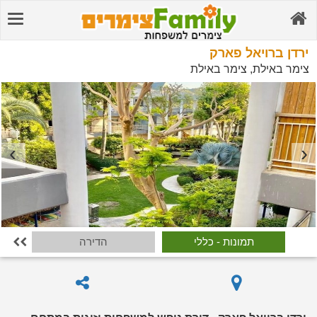
ירדן ברויאל פארק
צימר באילת, צימר באילת
תמונות - כללי
הדירה
