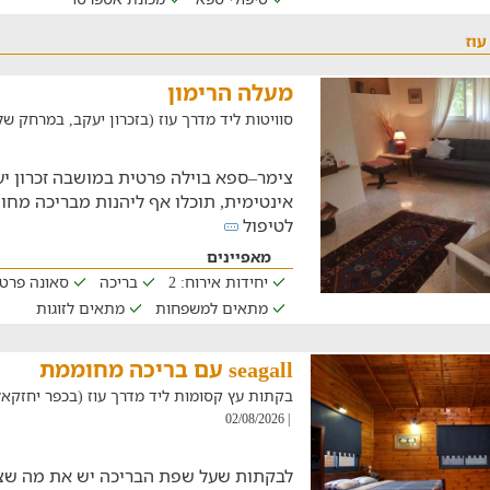
עוז
מעלה הרימון
סוויטות ליד מדרך עוז (בזכרון יעקב, במרחק של 20 ק"מ
צימר–ספא בוילה פרטית במושבה זכרון יע
אינטימית, תוכלו אף ליהנות מבריכה מח
לטיפול
מאפיינים
יחידות אירוח: 2
בריכה
סאונה פרטי
מתאים למשפחות
מתאים לזוגות
seagall עם בריכה מחוממת
בקתות עץ קסומות ליד מדרך עוז (בכפר יחזקאל, במרח
| 02/08/2026
לבקתות שעל שפת הבריכה יש את מה ש