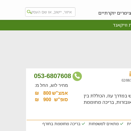
ימרים יוקרתיים
 וויקאנד
053-6807608
מחיר לזוג, החל מ:
אמצ"ש
800
₪
 במדרך עוז, הכוללת בין
סופ"ש
900
₪
רווחים 2 מרפסות מאובזרות, בריכה מחוממת
ית
מתאים למשפחות
בריכה מחוממת בחורף