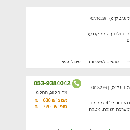
מ)
| 02/08/2026
ליב בגלבוע הממוקם על
ם.
ף
מתאים למשפחות
טיפולי ספא
053-9384042
מ)
| 06/08/2026
מחיר לזוג, החל מ:
אמצ"ש
630
₪
מתחם אירוח מוקפד הממוקם מול נוף מדהים וכולל 4 צימרים
סופ"ש
720
₪
 ומערכת ישיבה, מטבח