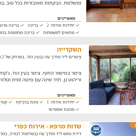
מושלמת. הבקתות מאובזרות בכל טוב ,בר
מאפיינים
יחידות אירוח: 2
בריכה
בריכה פרט
מתאים למשפחות
בריכה מחוממת בחו
השקדייה
צימרים ליד מדרך עוז (בעין הוד, במרחק של 20.2 ק"מ)
צימר במישור החוף, צימר בעין הוד, ג'קוז
וריהוט גן, חדר שינה עם מיטה זוגית וטלוו
מאפיינים
יחידות אירוח: 1
פינת ברביקיו
קמין
מכונת אספרסו
שדות מרפא - אירוח כפרי
דירת נופש ליד מדרך עוז (בשדמות דבורה, במרחק של .3