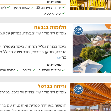
מאפיינים
יחידות אירוח: 25
מסעדת שף
ג'קוז
טיפולי ספא
חלומות בגבעה
צימרים ליד מדרך עוז (בעפולה, במרחק של 15.8 ק"מ)
צימר בכנרת וגליל תחתון, צימר בעפולה, 
הגברה, מתקן כדורסל, חדר שינה הכולל מי
בח
מאפיינים
יחידות אירוח: 2
בריכה
בריכה פרט
זריחה בכרמל
צימרים ליד מדרך עוז (בדלית אל כרמל, במרחק של 13.9
חופשה באווירה כפרית ואותנטית עם ברי
מפנק מהמטבח הדרוזי, חדר אוכל, פינג פו