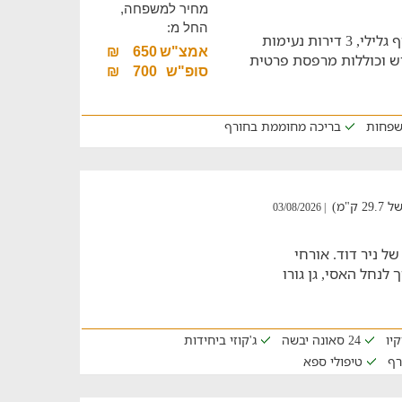
מחיר למשפחה,
החל מ:
חופשה במתחם עם בריכה מגודרת מול נוף גלילי, 3 דירות נעימות
אמצ"ש
650
₪
ות ללינה ולאירועים של עד 25 איש וכוללות מרפסת פרטית
סופ"ש
700
₪
שפחות
בריכה מחוממת בחורף
"מ)
| 03/08/2026
 ניר דוד. אורחי
לנחל האסי, גן גורו
קיו
24 סאונה יבשה
ג'קוזי ביחידות
רף
טיפולי ספא