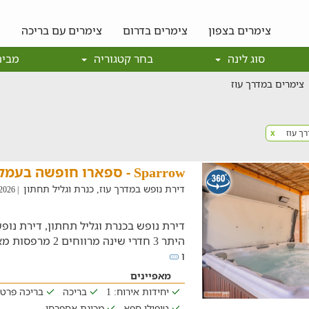
צימרים בצפון
צימרים בדרום
צימרים עם בריכה
צ
סוג לינה
בחר קטגוריה
מבית
צימרים במדרך עוז
ך עוז
x
Sparrow - ספארו חופשה בעמק
דירת נופש במדרך עוז, כנרת וגליל תחתון
| 02/08/2026
דירת נופש בכנרת וגליל תחתון, דירת נופש
היתר 3 חדרי שינה מ
ו
מאפיינים
יחידות אירוח: 1
בריכה
בריכה פרט
טיפולי ספא
מכונת אספרסו