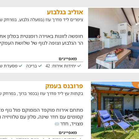
אוליב בגלבוע
צימרים ליד מדרך עוז (במעלה גלבוע, במרחק של 27.8 ק"
חופשה לזוגות באוירה רומנטית במלון או
הר הגלבוע וצופה לנוף של שלושת העמקי
מאפיינים
יחידות אירוח: 42
בריכה
מסעדת ש
פרובנס בעמק
בקתות עץ ליד מדרך עוז (בכפר ברוך, במרחק של 6.4 ק"
קסומים עם חדר שינה, סלון עם טלוויזיה
מצויד, חדר
מאפיינים