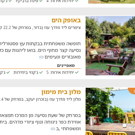
יחידות אירוח: 4
פינת ברביקיו
ג'קוז
באופק הים
צימרים ליד מדרך עוז (בדור, במרחק של 22.2 ק"מ)
חופשה משפחתית בבקתות עץ פסטורלית 
נסיעה קצר מחוף הים. בואו ליהנות עם 
מאובזרים ונעימים
מאפיינים
יחידות אירוח: 5
ג'קוזי ביחידות
ג'ק
מלון בית מימון
מלון ליד מדרך עוז (בזכרון יעקב, במרחק של 20.4 ק"מ)
במרחק של שעת נסיעה מן המרכז תמצאו 
אווירת כפר נינוחה ונוף ציורי מדהים. בית 
ומשפחתי ,ב