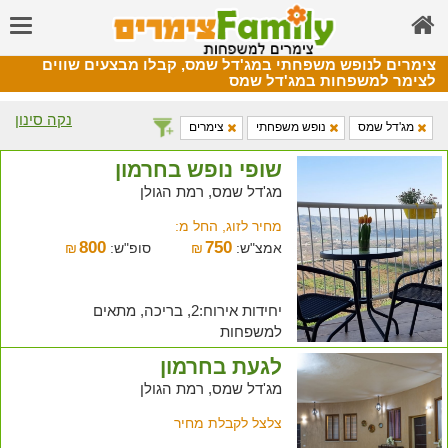
צימרים לנופש משפחתי במג'דל שמס, קבלו מבצעים שווים
לצימר למשפחות במג'דל שמס
נקה סינון
מג'דל שמס
נופש משפחתי
צימרים
שופי נופש בחרמון
מג'דל שמס, רמת הגולן
מחיר לזוג, החל מ:
800
750
אמצ"ש:
₪
סופ"ש:
₪
יחידות אירוח:2, בריכה, מתאים
למשפחות
לגעת בחרמון
מג'דל שמס, רמת הגולן
צלצל לקבלת מחיר