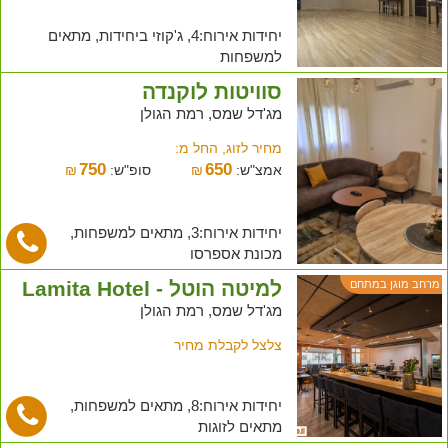
יחידות אירוח:4, ג'קוזי ביחידות, מתאים
למשפחות
סוויטות לוקנדה
מג'דל שמס, רמת הגולן
מחיר לזוג, החל מ:
750
650
אמצ"ש:
₪
סופ"ש:
₪
יחידות אירוח:3, מתאים למשפחות,
מכונת אספרסו
למיטה הוטל - Lamita Hotel
מרחב מוגן במתחם
מג'דל שמס, רמת הגולן
צלצל לקבלת מחיר
יחידות אירוח:8, מתאים למשפחות,
מתאים לזוגות