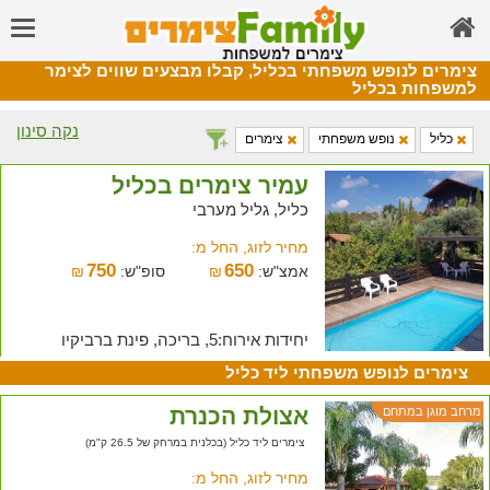
צימרים לנופש משפחתי בכליל, קבלו מבצעים שווים לצימר
למשפחות בכליל
נקה סינון
כליל
נופש משפחתי
צימרים
עמיר צימרים בכליל
כליל, גליל מערבי
מחיר לזוג, החל מ:
750
650
אמצ"ש:
₪
סופ"ש:
₪
יחידות אירוח:5, בריכה, פינת ברביקיו
צימרים לנופש משפחתי ליד כליל
אצולת הכנרת
מרחב מוגן במתחם
צימרים ליד כליל (בכלנית במרחק של 26.5 ק"מ)
מחיר לזוג, החל מ: