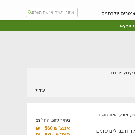
ימרים יוקרתיים
 וויקאנד
יבוץ ניר דוד
עוד ▼
בוץ מזרע
| 05/08/2026
מחיר לזוג, החל מ:
אמצ"ש
560
₪
וץ מזרע הכולל 77 חדרי אירוח בגדלים שונים
סופ"ש
680
₪