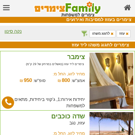
צימרים בעזוז למסיבות ואירועים
נקה סינון
עזוז
לחגוג משהו
צימרים לחגוג משהו ליד עזוז
צימבר
צימרים ליד עזוז (באשלים במרחק של 29 ק"מ)
מחיר לזוג, החל מ:
950
800
אמצ"ש:
₪
סופ"ש:
₪
יחידות אירוח:1, ג'קוזי ביחידות, מתאים
למשפחות
שדה כוכבים
עזוז, נגב
מחיר לזוג, החל מ: