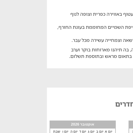
עטוף באווירה כפרית וצופה לנוף
כיפת השמיים המחוממת בעונת החורף,
בה תיהנו מארוחות בוקר וערב
ד. בתאום מראש ובתוספת תשלום.
חדרים
אוקטובר 2026
יום א
יום ב
יום ג
יום ד
יום ה
יום ו
שבת