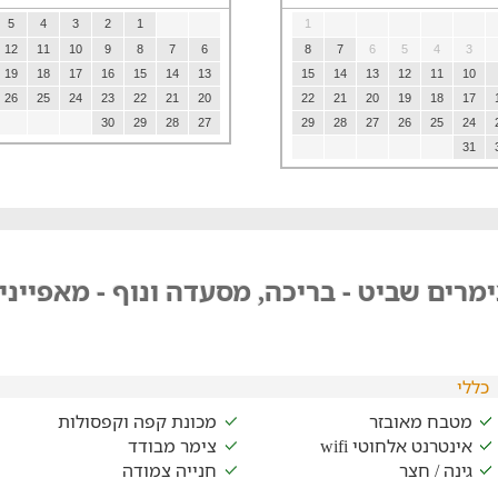
5
4
3
2
1
1
12
11
10
9
8
7
6
8
7
6
5
4
3
19
18
17
16
15
14
13
15
14
13
12
11
10
26
25
24
23
22
21
20
22
21
20
19
18
17
30
29
28
27
29
28
27
26
25
24
31
מרים שביט - בריכה, מסעדה ונוף - מאפייני
כללי
מטבח מאובזר
מכונת קפה וקפסולות
אינטרנט אלחוטי wifi
צימר מבודד
גינה / חצר
חנייה צמודה