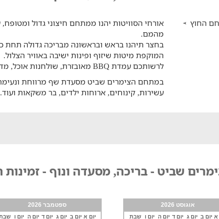
ם החוץ
אורחי הסוויטות יהנו ממתחם חיצוני גדול ומטופח, 
מהמם.
בחצר תיהנו בראש ובראשונה מבריכה גדולה תחת 
המוקפת מיטות שיזוף ופינות ישיבה באוויר הצלול.
לרשותכם עמדת BBQ מאובזרת, שולחנות אוכל, מדשאה וצמחייה עשירה מכל עבר.
במתחם הצימרים שביט מסעדת שף מרווחת ונעימה, 
עשירות, קינוחים, ארוחות ילדים, בר משקאות ועו
מרים שביט - בריכה, מסעדה ונוף - זמינות 
אוגוסט 2026
ספטמבר 2026
 א
יום ב
יום ג
יום ד
יום ה
יום ו
שבת
יום א
יום ב
יום ג
יום ד
יום ה
יום ו
שבת