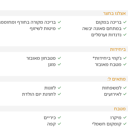
אצלנו בחצר
בריכה במקום
בריכה מקורה בחורף ומחוממ
במתחם סאונה יבשה
מיטות לשיזוף
נדנדות וערסלים
ביחידות
ג'קוזי ביחידות*
מטבחון מאובזר
מטבח מאובזר
מזגן
מתאים ל:
למשפחות
לזוגות
לאירועים
לחגיגת יום הולדת
מטבח
מיקרו
כיריים
קומקום חשמלי
קפה