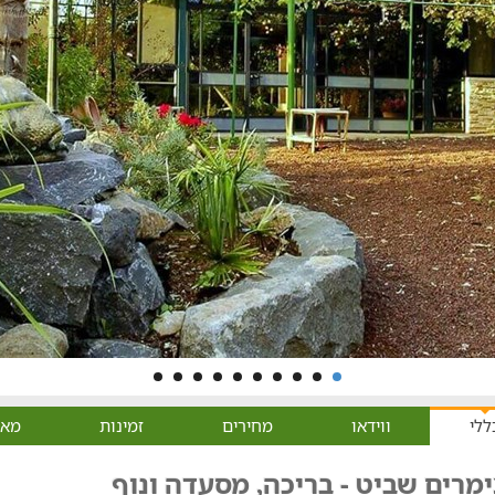
ללי
ווידאו
מחירים
זמינות
מאפ
מרים שביט - בריכה, מסעדה ונוף