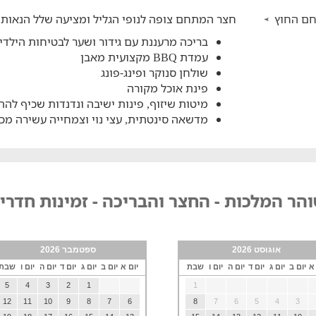
ם החוץ
חצר המתחם צופה לנופי הגליל ומציעה שלל הנאות
בריכה מרעננת עם גידור ושער לבטיחות הילדי
עמדת BBQ מקצועית מאבן
שולחן סנוקר ופינג-פונג
פינת אוכל מקורה
מיטות שיזוף, פינות ישיבה ונדנדות שכיף להת
מדשאה סינטתית, עצי נוי וצמחייה עשירה מכ
הר המלכות - החצר והבריכה - זמינות חדרי
אוגוסט 2026
ספטמבר 2026
 א
יום ב
יום ג
יום ד
יום ה
יום ו
שבת
יום א
יום ב
יום ג
יום ד
יום ה
יום ו
שבת
5
4
3
2
1
1
12
11
10
9
8
7
6
8
7
6
5
4
3