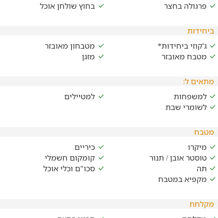
פרגולה בחצר
בחוץ שולחן אוכל
ביחידות
ג'קוזי ביחידות*
מטבחון מאובזר
מטבח מאובזר
מזגן
מתאים ל:
למשפחות
למטיילים
לשומרי שבת
מטבח
מיקרו
כיריים
טוסטר אובן / תנור
קומקום חשמלי
תה
סכו"ם וכלי אוכל
מקפיא במטבח
מקלחת