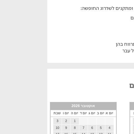
 ומתקנים לשדרוג החופשה:
ם
רווח בהן
ל עבר
ם
אוקטובר 2026
יום א
יום ב
יום ג
יום ד
יום ה
יום ו
שבת
3
2
1
10
9
8
7
6
5
4