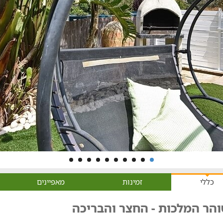
כללי
זמינות
מאפיינים
והר המלכות - החצר והבריכה