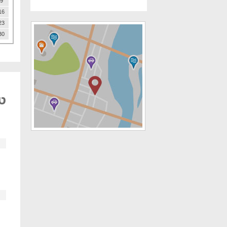
9
16
23
30
טו