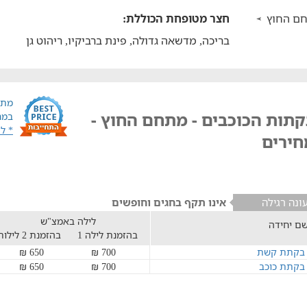
ם החוץ
חצר מטופחת הכוללת:
בריכה, מדשאה גדולה, פינת ברביקיו, ריהוט גן
מתח
קתות הכוכבים - מתחם החוץ -
במח
* ל
חירים
ונה רגילה
אינו תקף בחגים וחופשים
לילה באמצ"ש
ם יחידה
בהזמנת לילה 1
בהזמנת 2 לילות
בקתת קשת
700 ₪
650 ₪
בקתת כוכב
700 ₪
650 ₪