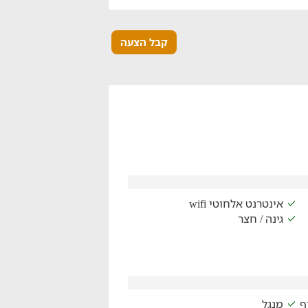
קבל הצעה
אינטרנט אלחוטי wifi
גינה / חצר
ף
מנגל