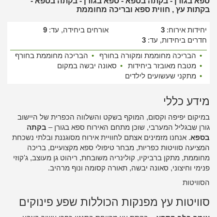
ספא בגורן - בקתה בספא - ספא בגורן - בקתה בספא -
בקתות עץ , חווית ספא ובריכה מחוממת
יחידות אירוח:
3
אורחים ביחידה, עד:
9
חדרים ביחידות, עד:
3
•
הבריכה מחוממת ומקורה בחורף
•
הבריכה מחוממת בחורף
•
מטבח מאובזר ביחידות
•
סאונה יבשה במקום
•
מתקני שעשועים לילדים
מידע כללי
במיקום יפיפה וקסום, המוקף בשקט והשלווה הכפרית של היישוב
גורן שבגליל המערבי, שוכן מתחם האירוח ספא בגורן –
בקתה
בספא
. אנחנו מזמינים אצתם לחוויית אירוח מסוגננת ובלתי נשכחת
המציעה סוויטות כפריות, מבחר טיפולי ספא מקצועיים, בריכה
מחוממת, מתקן ברביקיו, קולינריה משובחת, ריהוט גן מעוצב, ג'קוזי
פנימי וחיצוני, סאונה יבשה, תאורה קסומה ונוף מרהיב.
הסוויטות
סוויטות עץ מפנקות הכוללות שפע פינוקים