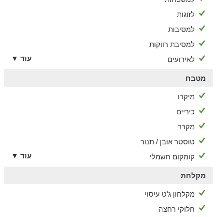
מעולות ובתי קפה.
לזוגות
למסיבות
למסיבת רווקות
עוד ▼
לאירועים
מטבח
מיקרו
כיריים
מקרר
טוסטר אובן / תנור
עוד ▼
קומקום חשמלי
מקלחת
מקלחון ג'ט עיסוי
חלוקי רחצה