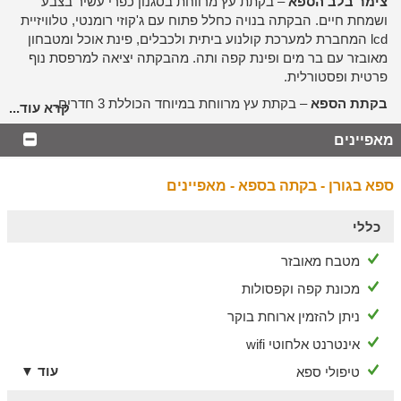
צימר בלב הספא
– בקתת עץ מרווחת בסגנון כפרי עשיר בצבע
ושמחת חיים. הבקתה בנויה כחלל פתוח עם ג'קוזי רומנטי, טלוויזיית
lcd המחברת למערכת קולנוע ביתית ולכבלים, פינת אוכל ומטבחון
מאובזר עם בר מים ופינת קפה ותה. מהבקתה יציאה למרפסת נוף
פרטית ופסטורלית.
בקתת הספא
– בקתת עץ מרווחת במיוחד הכוללת 3 חדרים.
קרא עוד...
בבקתה 2 חדרי שינה וחדר ספא פרטי עם מתקן סאונה וג'קוזי ספא
מאפיינים
המשקיף לחצר שובת העין. בסוויטה מערכת קריוקי, מסך lcd, חיבור
לכבלים, dvd, כורסת מסאג' מפנקת, מטבחון, מכונת אספרסו, מתקן
מים מינרליים, פינת אוכל ומרפסת פטיו כפרית.
ספא בגורן - בקתה בספא - מאפיינים
אורחי הסוויטות יוכלו ליהנות
משימוש חופשי במתקני הספא
וכמו
כן מנעלי ספא נוחות, מגבות גוף וחלוקי רחצה מלטפים, תחליבים
כללי
ריחניים, מלחים וקצף אמבט. בנוסף, יחכו לכם בסוויטות מבחר
מטבח מאובזר
מטעמים: יין מתוצרת מקומית, שוקולדים, מאפים, פירות טריים
ושתייה קרה
מכונת קפה וקפסולות
מתחם החוץ
ניתן להזמין ארוחת בוקר
בריכה מחוממת ופסטורליות כפרית מעבר
אינטרנט אלחוטי wifi
לדלת
עוד ▼
טיפולי ספא
בחצר הגדולה שלנו תמלא אתכם בשלווה כפרית אינסופית. שפע