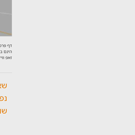
דף פרסו
הינם ב
זאפ וו
שא
נפו
שו