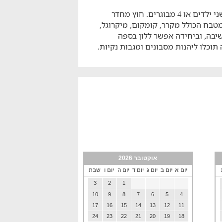
סוויטה שובל מיועדת לאירוח 4 אנשים - זוג הורים ושני ילדים או 4 מבוגרים. חוץ מחדר
מטבח הכולל מקרר, קומקום, מיקרוגל,
ישיבה, וביחידה אפשר ללון בספה
אוקטובר 2026
יום א
יום ב
יום ג
יום ד
יום ה
יום ו
שבת
3
2
1
10
9
8
7
6
5
4
17
16
15
14
13
12
11
24
23
22
21
20
19
18