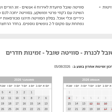
יטות
השינה עם ג'קוזי פרטי ומושקע, בסוויטה יחכה לכם 
כיריים וכלי אוכל. בסלון הסוויטה תיהנו מכורסאות 
נפתחת עם מקום ל-2 נופשים נוספים. בחדר הרחצה תוכלו ליהנות מסבונים ומגבות נקיות.
בל לכנרת - סוויטה שובל - זמינות חדרים
כון זמינות אחרון בוצע ב:
05/08/2026
אוגוסט 2026
ספטמבר 2026
 א
יום ב
יום ג
יום ד
יום ה
יום ו
שבת
יום א
יום ב
יום ג
יום ד
יום ה
יום ו
שבת
5
4
3
2
1
1
12
11
10
9
8
7
6
8
7
6
5
4
3
19
18
17
16
15
14
13
15
14
13
12
11
10
26
25
24
23
22
21
20
22
21
20
19
18
17