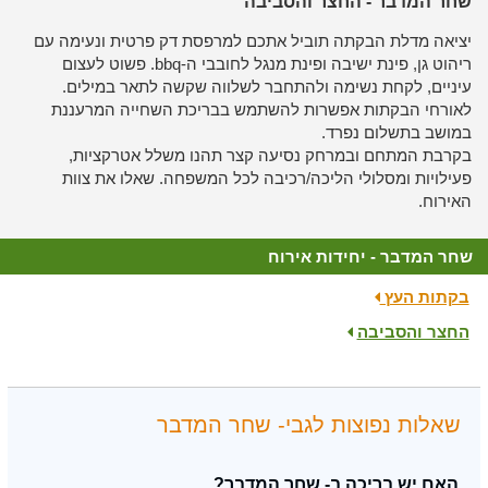
שחר המדבר - החצר והסביבה
יציאה מדלת הבקתה תוביל אתכם למרפסת דק פרטית ונעימה עם
ריהוט גן, פינת ישיבה ופינת מנגל לחובבי ה-bbq. פשוט לעצום
עיניים, לקחת נשימה ולהתחבר לשלווה שקשה לתאר במילים.
לאורחי הבקתות אפשרות להשתמש בבריכת השחייה המרעננת
במושב בתשלום נפרד.
בקרבת המתחם ובמרחק נסיעה קצר תהנו משלל אטרקציות,
פעילויות ומסלולי הליכה/רכיבה לכל המשפחה. שאלו את צוות
האירוח.
שחר המדבר - יחידות אירוח
בקתות העץ
החצר והסביבה
שאלות נפוצות לגבי- שחר המדבר
האם יש בריכה ב- שחר המדבר?