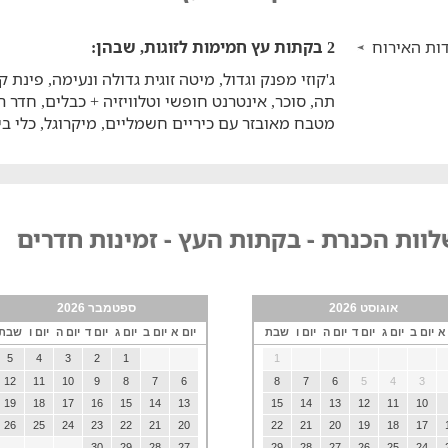
ות האירוח
2 בקתות עץ חמימות לזוגות, שבהן:
ג'קוזי מפנק וגדול, מיטה זוגית גדולה ונעימה, פינת
תה, סוכר, אינטרנט חופשי וטלוויזיה + כבלים, חדר 
מטבח מאובזר עם כיריים חשמליים, מיקרוגל, כלי בי
וות הכנרת - בקתות העץ - זמינות חדרים
אוגוסט 2026
ספטמבר 2026
 א
יום ב
יום ג
יום ד
יום ה
יום ו
שבת
יום א
יום ב
יום ג
יום ד
יום ה
יום ו
שבת
5
4
3
2
1
1
12
11
10
9
8
7
6
8
7
6
5
4
3
19
18
17
16
15
14
13
15
14
13
12
11
10
26
25
24
23
22
21
20
22
21
20
19
18
17
30
29
28
27
29
28
27
26
25
24