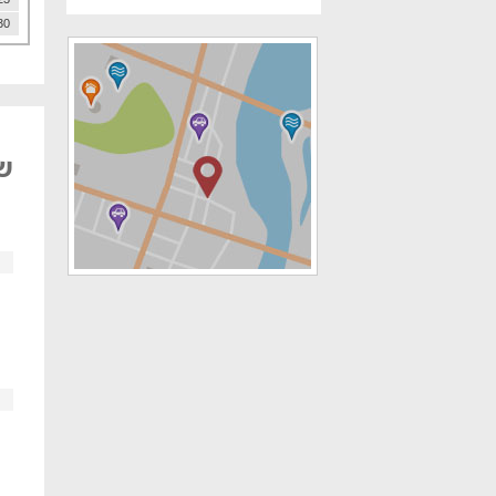
30
של