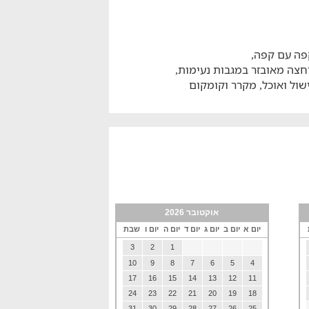
 קפה עם קפה,
רחצה מאובזר במגבות נעימות,
שול ואוכל, מקרר וקומקום
אוקטובר 2026
יום א
יום ב
יום ג
יום ד
יום ה
יום ו
שבת
3
2
1
10
9
8
7
6
5
4
17
16
15
14
13
12
11
24
23
22
21
20
19
18
31
30
29
28
27
26
25