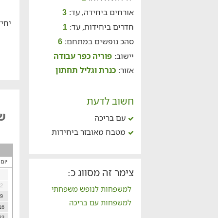
אורחים ביחידה, עד:
3
יחיד
חדרים ביחידות, עד:
1
סהכ נופשים במתחם:
6
יישוב:
פוריה כפר עבודה
אזור:
כנרת וגליל תחתון
חשוב לדעת
של
עם בריכה
מטבח מאובזר ביחידות
יום
צימר זה מסווג כ:
2
למשפחות לנופש משפחתי
9
למשפחות עם בריכה
16
23