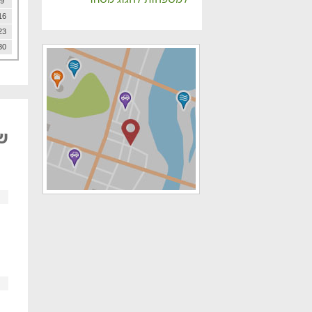
9
16
23
30
של