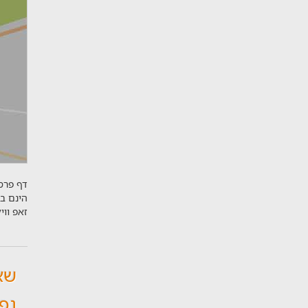
דף פרסו
הינם ב
זאפ וו
שא
נפו