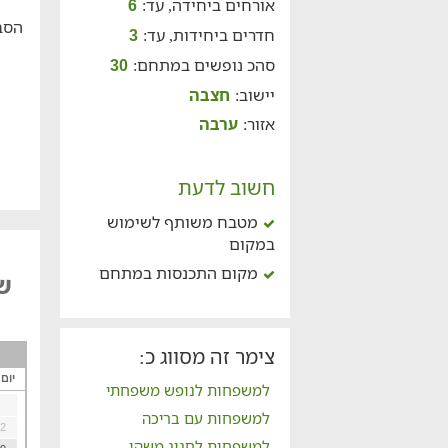
אורחים ביחידה, עד:
6
הסב
חדרים ביחידות, עד:
3
סהכ נופשים במתחם:
30
יישוב:
חצבה
אזור:
ערבה
חשוב לדעת
מטבח משותף לשימוש
במקום
מקום התכנסות במתחם
של
צימר זה מסווג כ:
יום
למשפחות לנופש משפחתי
למשפחות עם בריכה
2
למשפחות לחגוג משהו