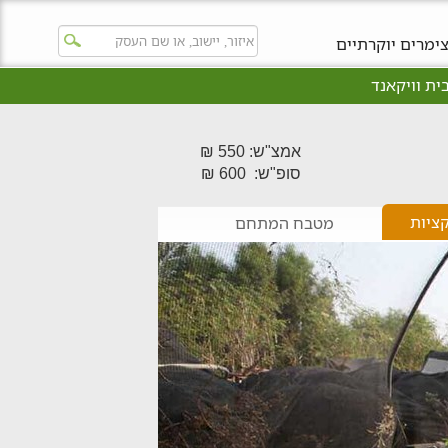
ימרים יוקרתיים
ית וויקאנד
אמצ"ש: 550 ₪
סופ"ש: 600 ₪
ציות
מטבח המתחם