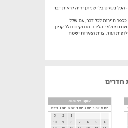
הכל בשקט בלי שניתן יהיה לראות דבר
כפר תיירות לכל דבר, עם שלל
ם מסלולי הליכה מרתקים כולל קניון
לופות ועוד. צוות האירוח ישמח
 חדרים
אוקטובר 2026
יום א
יום ב
יום ג
יום ד
יום ה
יום ו
שבת
3
2
1
10
9
8
7
6
5
4