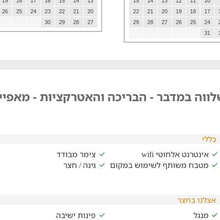
19
18
17
16
15
14
13
15
14
13
12
11
10
26
25
24
23
22
21
20
22
21
20
19
18
17
30
29
28
27
29
28
27
26
25
24
31
ווה במדבר - הבריכה והאטרקציות - מאפיי
כללי
אינטרנט אלחוטי wifi
צימר מבודד
מטבח משותף לשימוש במקום
גינה / חצר
אצלנו בחצר
מנגל
פינות ישיבה