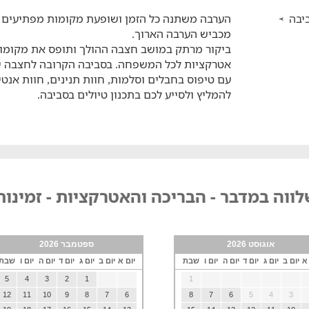
יבה
הערבה משתנה כל הזמן ושופעת מקומות מפתיעים - 
מכביש הערבה הארוך.
ביקור מרתק במושב חצבה ההולך ותופס את מקומו כ
אטרקציות לכל המשפחה. בסביבה הקרובה לחצבה ישנ
עם טיפוס בחבלים וסלמות, חוות תנינים, חוות אנטי
להמליץ ולסייע לכם בתכנון טיולים בסביבה.
ווה במדבר - הבריכה והאטרקציות - זמינות
אוגוסט 2026
ספטמבר 2026
 א
יום ב
יום ג
יום ד
יום ה
יום ו
שבת
יום א
יום ב
יום ג
יום ד
יום ה
יום ו
שבת
5
4
3
2
1
1
12
11
10
9
8
7
6
8
7
6
5
4
3