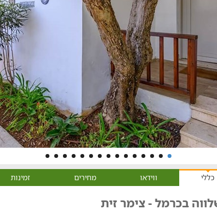
כללי
ווידאו
מחירים
זמינות
ווה בכרמל - צימר זית