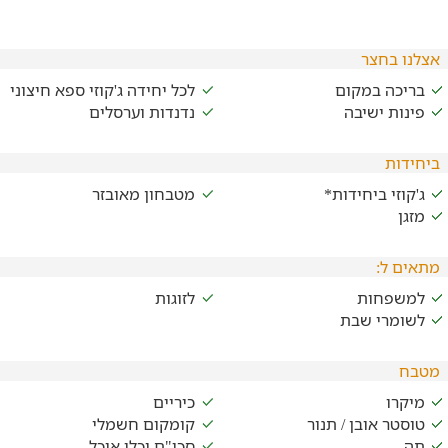
אצלנו בחצר
בריכה במקום
לכל יחידה ג'קוזי ספא חיצוני
פינות ישיבה
נדנדות וערסלים
ביחידות
ג'קוזי ביחידות*
מטבחון מאובזר
מזגן
מתאים ל:
למשפחות
לזוגות
לשומרי שבת
מטבח
מיקרו
כיריים
טוסטר אובן / תנור
קומקום חשמלי
תה
סכו"ם וכלי אוכל