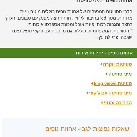
אחוזת נופים - מיני סוויטה
חדרי הסוויטה המפנקים של אחוזת נופים כוללים מיטה זוגית
מרווחת, מסך
lcd
בחיבור ללוויין, חדר רחצה מפנק עם סבונים, חלוקי
רחצה ומגבות רכות, פינת אוכל ומכונת אספרסו איכותית.
* הסוויטות המשפחתיות כוללות גם מרפסת עם ג´קוזי ספא, פינת
ישיבה ופרגולת עץ.
אחוזת נופים - יחידות אירוח
סוויטות יוקרה
מיני סוויטה
סוויטת king views
מיני סוויטה עם ג'קוזי
הבריכה והנוף
שאלות נפוצות לגבי- אחוזת נופים