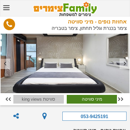
אחוזת נופים - מיני סוויטה
צימר בכנרת וגליל תחתון, צימר בטבריה
מיני סוויטה
סוויטת king views
מינ


053-9425191