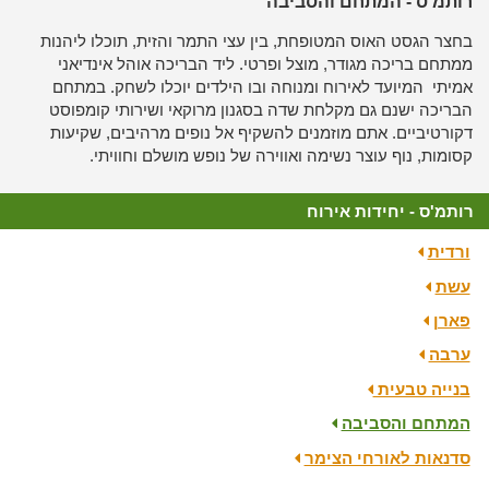
רותמ'ס - המתחם והסביבה
בחצר הגסט האוס המטופחת, בין עצי התמר והזית, תוכלו ליהנות
ממתחם בריכה מגודר, מוצל ופרטי. ליד הבריכה אוהל אינדיאני
אמיתי המיועד לאירוח ומנוחה ובו הילדים יוכלו לשחק. במתחם
הבריכה ישנם גם מקלחת שדה בסגנון מרוקאי ושירותי קומפוסט
דקורטיביים. אתם מוזמנים להשקיף אל נופים מרהיבים, שקיעות
קסומות, נוף עוצר נשימה ואווירה של נופש מושלם וחוויתי.
רותמ'ס - יחידות אירוח
ורדית
עשת
פארן
ערבה
בנייה טבעית
המתחם והסביבה
סדנאות לאורחי הצימר