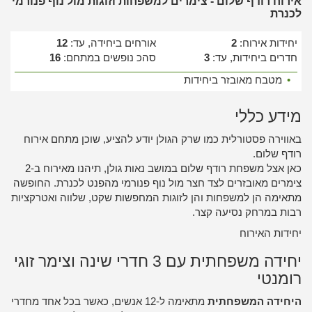
אירוח רודף שלום - צימרים למשפחות וזוגות מול נוף פנורמי
לכנרת
יחידות אירוח:
2
אורחים ביחידה, עד:
12
חדרים ביחידות, עד:
3
סהכ נופשים במתחם:
16
•
מטבח מאובזר ביחידות
מידע כללי
באווירה פסטורלית כמו שרק הגולן יודע להציע, שוכן מתחם אירוח
רודף שלום.
כאן אצל משפחת רודף שלום במושב נאות גולן, תיהנו מאירוח ב-2
צימרים מאובזרים לצד חצר מול נוף פנורמי מהפנט לכנרת. החופשה
מתאימה הן למשפחות והן לזוגות המחפשות שקט, שלווה ואטרקציות
רבות במרחק נסיעה קצר.
יחידות האירוח
יחידה משפחתית עם 3 חדרי שינה וצימר זוגי
רומנטי
היחידה המשפחתית
מתאימה ל-12 אנשים, כאשר בכל אחד מחדרי