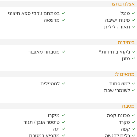
אצלנו בחצר
מנגל
במתחם ג'קוזי ספא חיצוני
פינות ישיבה
מדשאה
תאורה לילית
ביחידות
ג'קוזי ביחידות*
מטבחון מאובזר
מזגן
מתאים ל:
למשפחות
למטיילים
לשומרי שבת
מטבח
מכונת קפה
מיקרו
מקרר
טוסטר אובן / תנור
קפה
תה
כלים להגשה
מקפיא במטבח