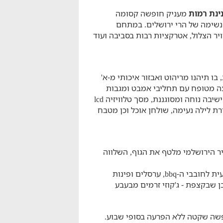
ינת רמות
מעניק חופשה קסומה
 נשימה של הרי ירושלים. במתחם
יר הצלול, אטרקציות רבות בסביבה ועוד
ו תיהנו מריהוט ואבזור איכותי מ-א'
חצה מטופח עם תחליבי אמבט ומגבות
רכות, חדר ילדים עם מיטת קומתיים, סלון עם פינת ישיבה נוחה ומסוגננת, מסך טלוויזיה lcd
רת לילה נעימה, שולחן אוכל וכן מטבח
ר הירושלמי מלטף את הגוף, השלווה
בחצר המתחם תיהנו מעמדת מנגל מאובזרת ומקצועית לחובבי ה-bbq, ערסלים ופינות
ן שבקצפת - ג'קוזי זרמים מבעבע
פשה שקטה ללא הפרעה בסופי שבוע.