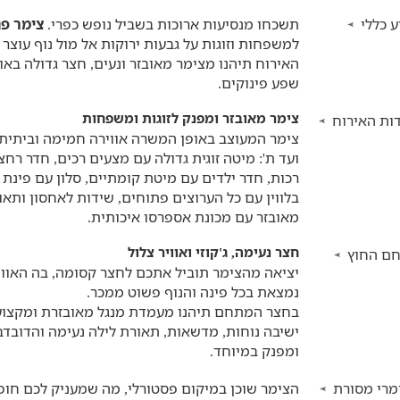
 כללי
תשכחו מנסיעות ארוכות בשביל נופש כפרי.
צימר פנ
למשפחות וזוגות על גבעות ירוקות אל מול נוף עוצר
האירוח תיהנו מצימר מאובזר ונעים, חצר גדולה באוו
שפע פינוקים.
צימר מאובזר ומפנק לזוגות ומשפחות
ות האירוח
צימר המעוצב באופן המשרה אווירה חמימה וביתית, ב
ועד ת': מיטה זוגית גדולה עם מצעים רכים, חדר ר
בלווין עם כל הערוצים פתוחים, שידות לאחסון ותאו
מאובזר עם מכונת אספרסו איכותית.
חצר נעימה, ג'קוזי ואוויר צלול
ם החוץ
יציאה מהצימר תוביל אתכם לחצר קסומה, בה האווי
נמצאת בכל פינה והנוף פשוט ממכר.
ישיבה נוחות, מדשאות, תאורת לילה נעימה והדובדב
ומפנק במיוחד.
מרי מסורת
הצימר שוכן במיקום פסטורלי, מה שמעניק לכם חו