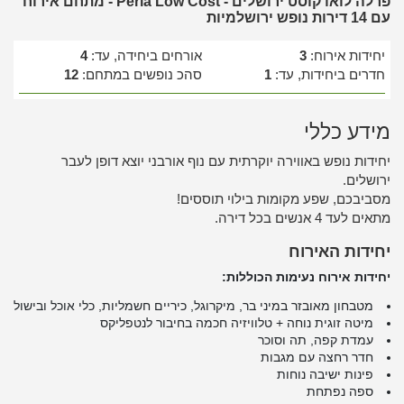
פרלה לואו קוסט ירושלים - Perla Low Cost - מתחם אירוח
עם 14 דירות נופש ירושלמיות
יחידות אירוח:
3
אורחים ביחידה, עד:
4
חדרים ביחידות, עד:
1
סהכ נופשים במתחם:
12
מידע כללי
יחידות נופש באווירה יוקרתית עם נוף אורבני יוצא דופן לעבר
ירושלים.
מסביבכם, שפע מקומות בילוי תוססים!
מתאים לעד 4 אנשים בכל דירה.
יחידות האירוח
יחידות אירוח נעימות הכוללות:
מטבחון מאובזר במיני בר, מיקרוגל, כיריים חשמליות, כלי אוכל ובישול
מיטה זוגית נוחה + טלוויזיה חכמה בחיבור לנטפליקס
עמדת קפה, תה וסוכר
חדר רחצה עם מגבות
פינות ישיבה נוחות
ספה נפתחת