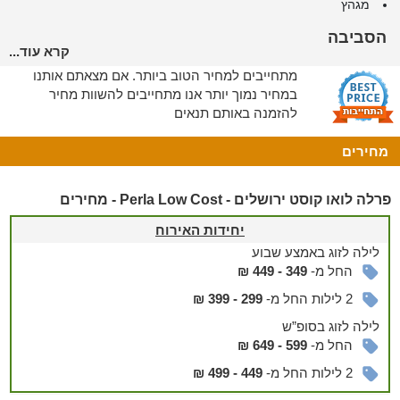
מגהץ
הסביבה
קרא עוד...
מקומות בילוי ירושלמים נמצאים ממש סביבכם. לדוגמה:
מתחייבים למחיר הטוב ביותר. אם מצאתם אותנו
מסעדות ופאבים
במחיר נמוך יותר אנו מתחייבים להשוות מחיר
כותל
להזמנה באותם תנאים
מרכזי קניות
טיולים מודרכים
מחירים
במרחק קצר ממחנה יהודה
עתיקות ועוד
פרלה לואו קוסט ירושלים - Perla Low Cost - מחירים
יחידות האירוח
לילה
לזוג
באמצע שבוע
החל מ-
349 - 449 ₪
2 לילות החל מ-
299 - 399 ₪
לילה
לזוג
בסופ”ש
החל מ-
599 - 649 ₪
2 לילות החל מ-
449 - 499 ₪