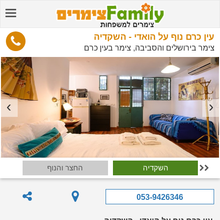
עין כרם נוף על הואדי - השקדיה
צימר בירושלים והסביבה, צימר בעין כרם
ת
השקדיה
החצר והנוף

053-9426346