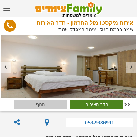
אירוח מיקסטו מול החרמון - חדר האירוח
צימר ברמת הגולן, צימר במג'דל שמס
חדר האירוח
הנוף

053-9386991