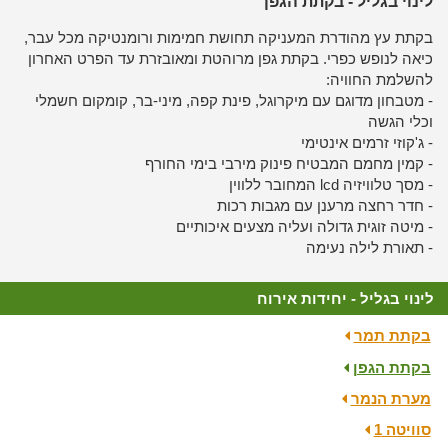
לינוי בגליל - בקתת הגפן
בקתת עץ מהודרת המעניקה תחושת חמימות ורומנטיקה מכל עבר,
כיאה לנופש כפרי. בקתת גפן מרוהטת ומאובזרת עד הפרט האחרון
להשלמת החוויה:
- מטבחון מדוגם עם מיקרוגל, פינת קפה, מיני-בר, קומקום חשמלי
וכלי הגשה
- ג'קוזי זרמים אינטימי
- קמין מחמם המבטיח פינוק מירבי בימי החורף
- מסך טלוויזיה lcd המחובר ללווין
- חדר רחצה מרענן עם מגבות רכות
- מיטה זוגית גדולה ועליה מצעים איכותיים
- תאורת לילה נעימה
לינוי בגליל - יחידות אירוח
בקתת תמר
בקתת הגפן
מערת הנמר
סוויטה 1