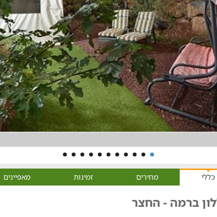
כללי
מחירים
זמינות
מאפיינים
ון ברמה - החצר