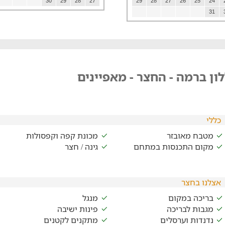
30
29
28
27
29
28
27
26
25
24
31
ון ברמה - החצר - מאפיינים
כללי
מטבח מאובזר
מכונת קפה וקפסולות
מקום התכנסות במתחם
גינה / חצר
אצלנו בחצר
בריכה במקום
מנגל
מגבות לבריכה
פינות ישיבה
נדנדות וערסלים
מתקנים לקטנים