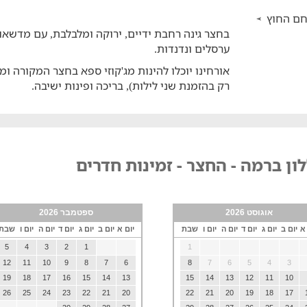
ם החוץ
בחצר גינה רחבת ידיים, ירוקה ומלבלבת, עם מדשאות
ערסלים ונדנדות.
אורחינו יוכלו להינות מג'קוזי ספא בחצר המקורה ו
רק בהזמנת שני לילות), בריכה ופינות ישיבה.
ון ברמה - החצר - זמינות חדרים
אוגוסט 2026
ספטמבר 2026
 א
יום ב
יום ג
יום ד
יום ה
יום ו
שבת
יום א
יום ב
יום ג
יום ד
יום ה
יום ו
שבת
5
4
3
2
1
1
12
11
10
9
8
7
6
8
7
6
5
4
3
19
18
17
16
15
14
13
15
14
13
12
11
10
26
25
24
23
22
21
20
22
21
20
19
18
17