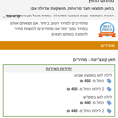
מתחם החוץ
בחאן תמצאו חצר מרווחת, מושקעת וגדולה עם:
קרא עוד...
בריכה במתחם, פינת קומזיץ' (מדורה), עמדת מנגל מאובזרת ופינות
ישיבה נוחות.
מתחייבים למחיר הטוב ביותר. אם מצאתם אותנו
במחיר נמוך יותר אנו מתחייבים להשוות מחיר
טוב לדעת
להזמנה באותם תנאים
* ניתן להשכיר את כל המתחם וליהנות מאירועים קטנים וסולידיים
עד 20 איש.
מחירים
* בתיאום מראש ותוספת תשלום ניתן להביא כלבים למתחם
חאן קונצ'יטה - מחירים
הסביבה
אטרקציות מהנות בקרבת המקום:
יחידות האירוח
לילה
לזוג
באמצע שבוע
חמוקי ניצנה, שמורת חולות עגור, נחל ניצנה, נחל רות, נחל לבן, בור
החל מ-
450 ₪
הסבח'ה, גן לאומי שבטה, גן לאומי ניצנה ועוד.
2 לילות החל מ-
450 ₪
לילה
לזוג
בסופ”ש
החל מ-
440 ₪
2 לילות החל מ-
440 ₪