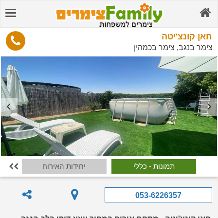
חאן קונצ'יטה
צימר בנגב, צימר בכמהין
תמונות - כללי
יחידות האירוח

053-6226357