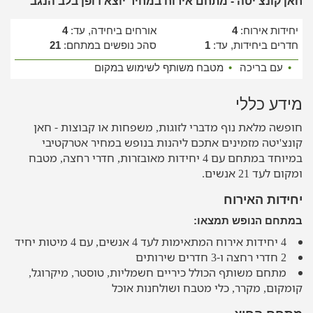
חאן קונצ'יטה - מתחם אירוח במחיר יוצא דופן בלב הנגב
יחידות אירוח:
4
אורחים ביחידה, עד:
4
חדרים ביחידות, עד:
1
סהכ נופשים במתחם:
21
•
עם בריכה
•
מטבח משותף לשימוש במקום
מידע כללי
חופשה מלאת נוף מדברי לזוגות, משפחות או קבוצות - חאן
קונצ'יטה מזמינים אתכם ליהנות בנופש במחיר אטרקטיבי
במיוחד במתחם עם 4 יחידות מאובזרות, חדרי רחצה, מטבח
ומקום לעד 21 אנשים.
יחידות האירוח
במתחם הנופש תמצאו:
4 יחידות אירוח המתאימות לעד 4 אנשים, עם 4 מיטות יחיד
2 חדרי רחצה ו-3 חדרים שירותים
מתחם משותף הכולל כיריים חשמליות, טוסטר, מיקרוגל,
קומקום, מקרר, כלי מטבח ושולחנות אוכל