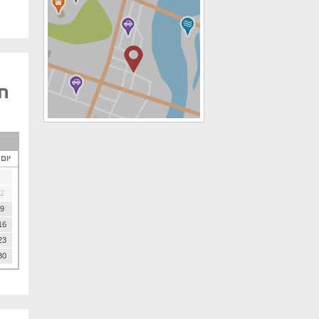
חל
יום
2
9
16
23
30