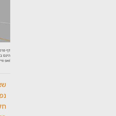
דף פרסו
הינם ב
זאפ וו
שא
נפו
חל