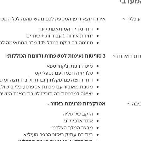
מערבי
 כללי
אירוח יוצא דופן המספק לכם נופש מהנה לכל המשפחה. במתחם
חדר גלריה המותאמת לזוג
יחידת אירוח 1 עבור זוג + שתיים
סוויטה דה לוקס בגודל 105 מ"ר המתאימה למשפחה, לזוג עם ארבעה ילדים.
ות האירוח
3 סוויטות נעימות למשפחות ולזוגות הכוללות:
מיטה זוגית, ג'קוזי ספא
טלוויזיה חכמה עם נטפליקס
חדר רחצה עם מקלחון ובו תחליבי רחצה ומגב
מטבח מאובזר עם מכונת אספרסו,
כלי בישול,
יציאה למרפסת בה תוכלו לשבת בפינת הישיבה ע
יבה
אטרקציות מרנינות באזור -
היקב של גוליה
אתר ארכיולוגי
מבצר המלך הצלבני
בית בת עתיק באזור הכפר מעיליא