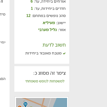
ה
אורחים ביחידה, עד:
6
חדרים ביחידות, עד:
1
מידע
סהכ נופשים במתחם:
12
יישוב:
מעיליא
אזור:
גליל מערבי
יחיד
חשוב לדעת
מטבח מאובזר ביחידות
צימר זה מסווג כ:
הסב
למשפחות לנופש משפחתי