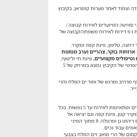
דה וצמוד לאתר מערות קומראן, בקיבוץ
ישנם 64 חדרי אירוח: 40 חדרי מיני סוויטה המיועדים לאירוח קבוצה /
משפחה של עד 5 נפשות, 16 חדרים המיועדים לזוגות ו-6 דירות לאירוח משפחה/קבוצה של
דר רחצה, טלפון, פינת קפה ומקרר.
ארוחות בוקר, צהריים וערב מגוונות
 וטיפולים מקצועיים,
פינת חי וליטוף,
מינימרקט, רכיבה על סוסים, ועוד. בנוסף, חוף הים הפרטי של הקיבוץ נמצא במרחק של 5
ף מרהיב ומרגש של אזור ים המלח והרי
יר.
בכפר הנופש שלנו מיני סוויטות גדולות בהן שני חדרים ומתאימות לאירוח עד 5 נפשות. בכל
, מקרר קטן, פינת קפה וגם יציאה אל
מרפסת הפונה אל החצר המטופחת והירוקה, ובה גם ריהוט גן ופרגולה. 8 מתוך המיני
מים עבור נכים.
וקסום של הרי מואב וים המלח בצבעי