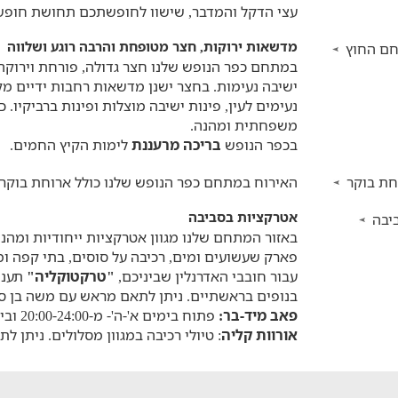
עצי הדקל והמדבר, שישוו לחופשתכם תחושת חופש
מדשאות ירוקות, חצר מטופחת והרבה רוגע ושלווה
ם החוץ
במתחם כפר הנופש שלנו חצר גדולה, פורחת וירוקה
ישיבה נעימות. בחצר ישנן מדשאות רחבות ידיים מק
נעימים לעין, פינות ישיבה מוצלות ופינות ברביקיו.
משפחתית ומהנה.
בכפר הנופש
בריכה מרעננת
לימות הקיץ החמים.
חת בוקר
האירוח במתחם כפר הנופש שלנו כולל ארוחת בוקר 
אטרקציות בסביבה
יבה
באזור המתחם שלנו מגוון אטרקציות ייחודיות ומהנות
פארק שעשועים ומים, רכיבה על סוסים, בתי קפה ומ
עבור חובבי האדרנלין שביניכם,
"טרקטוקליה"
תעני
בנופים בראשתיים. ניתן לתאם מראש עם משה בן סרדס בטלפון
פאב מיד-בר:
פתוח בימים א'-ה'- מ-20:00-24:00 וביום שישי החל מ-23:00.
אורוות קליה
: טיולי רכיבה במגוון מסלולים. ניתן לתאם מרא