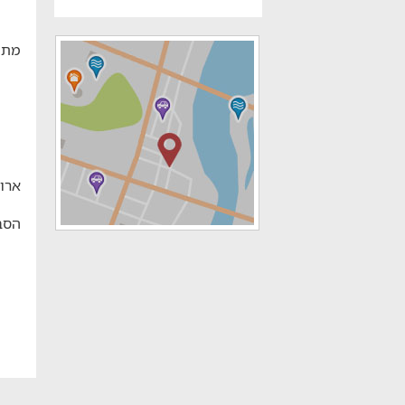
מתח
ארו
הסב