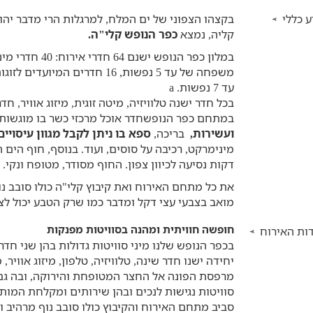
 כללי
בקצהו הצפוני של ים המלח, למרגלות הרי מדבר יהו
קליה, נמצא
כפר הנופש קלי"ה.
במלון כפר הנופש 
עד 7 נפשות. a
בכל חדר ישנה טלוויזיה, מיטה זוגית, מיזוג אוויר, ח
במתחם כפר הנופשחדר אוכל מרכזי כשר בו מוגשות
ועשירות,
בריכה,
ספא בו ניתן לקבל מגוון עיסויים
דקות נסיעה לכיוון צפון. החוף מסודר, מטופח ונקי.
את כל מתחם האירוח ואת קיבוץ קלי"ה כולו סובב נו
מואב בצבעי עצי דקל ומדבר כמו שרק הטבע יכול לצי
חופשה חוויתית ומהנה בסוויטות מפנקות
ות האירוח
יחידה ישנו חדר שינה, טלוויזיה, טלפון, מיזוג אוויר
סוויטות נגישות לנכים ובהן שירותים ומקלחת המותא
סביב מתחם האירוח והקיבוץ כולו סובב נוף מרהיב 