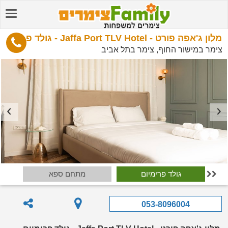
מלון ג'אפה פורט - Jaffa Port TLV Hotel - גולד פרימיום
צימר במישור החוף, צימר בתל אביב
גולד פרימיום
מתחם ספא

053-8096004