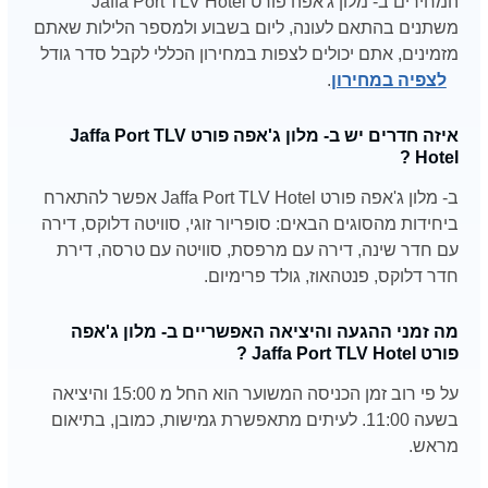
המחירים ב- מלון ג'אפה פורט Jaffa Port TLV Hotel
משתנים בהתאם לעונה, ליום בשבוע ולמספר הלילות שאתם
מזמינים, אתם יכולים לצפות במחירון הכללי לקבל סדר גודל
לצפיה במחירון
.
איזה חדרים יש ב- מלון ג'אפה פורט Jaffa Port TLV
Hotel ?
ב- מלון ג'אפה פורט Jaffa Port TLV Hotel אפשר להתארח
ביחידות מהסוגים הבאים: סופריור זוגי, סוויטה דלוקס, דירה
עם חדר שינה, דירה עם מרפסת, סוויטה עם טרסה, דירת
חדר דלוקס, פנטהאוז, גולד פרימיום.
מה זמני ההגעה והיציאה האפשריים ב- מלון ג'אפה
פורט Jaffa Port TLV Hotel ?
על פי רוב זמן הכניסה המשוער הוא החל מ 15:00 והיציאה
בשעה 11:00. לעיתים מתאפשרת גמישות, כמובן, בתיאום
מראש.