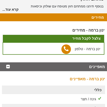
בנוסף תיהנו ממתחם חוץ מטופח עם שולחן וכיסאות
קרא עוד...
טוב לדעת
מחירים
* פלטת שבת, מיחם למים חמים, שעון שבת, מיטה יהודית, כיור כפול
ובית כנסת במרחק הליכה.
ינון ברמה - מחירים
*
ניתן להזמין בתיאום מראש ובתוספת תשלום ארוחות קייטרינג
צלצל לקבל מחיר
ורפלקסולוגיה לנשים.
ינון ברמה - טלפון
מאפיינים
ינון ברמה - מאפיינים
כללי
גינה / חצר