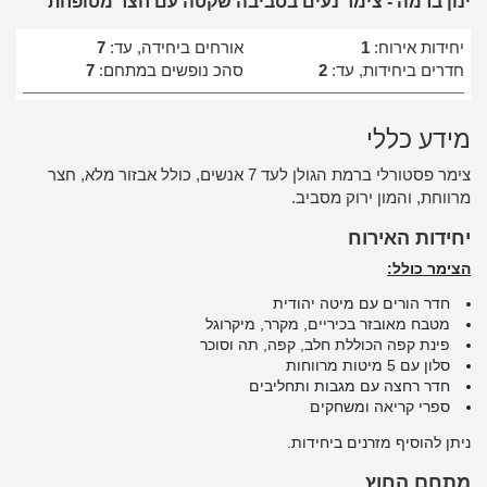
ינון ברמה - צימר נעים בסביבה שקטה עם חצר מטופחת
יחידות אירוח:
1
אורחים ביחידה, עד:
7
חדרים ביחידות, עד:
2
סהכ נופשים במתחם:
7
מידע כללי
צימר פסטורלי ברמת הגולן לעד 7 אנשים, כולל אבזור מלא, חצר
מרווחת, והמון ירוק מסביב.
יחידות האירוח
הצימר כולל:
חדר הורים עם מיטה יהודית
מטבח מאובזר בכיריים, מקרר, מיקרוגל
פינת קפה הכוללת חלב, קפה, תה וסוכר
סלון עם 5 מיטות מרווחות
חדר רחצה עם מגבות ותחליבים
ספרי קריאה ומשחקים
ניתן להוסיף מזרנים ביחידות.
מתחם החוץ