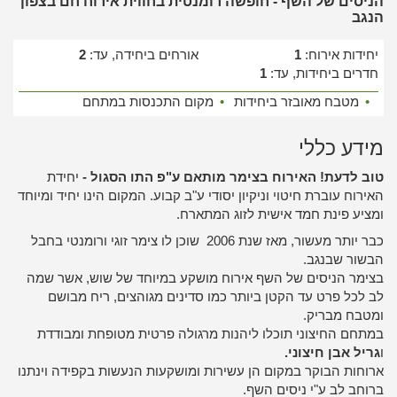
הניסים של השף - חופשה רומנטית בחווית אירוח חם בצפון
הנגב
יחידות אירוח:
1
אורחים ביחידה, עד:
2
חדרים ביחידות, עד:
1
•
מטבח מאובזר ביחידות
•
מקום התכנסות במתחם
מידע כללי
טוב לדעת! האירוח בצימר מותאם ע"פ התו הסגול -
יחידת
האירוח עוברת חיטוי וניקיון יסודי ע"ב קבוע. המקום הינו יחיד ומיוחד
ומציע פינת חמד אישית לזוג המתארח.
כבר יותר מעשור, מאז שנת 2006 שוכן לו צימר זוגי ורומנטי בחבל
הבשור שבנגב.
בצימר הניסים של השף אירוח מושקע במיוחד של שוש, אשר שמה
לב לכל פרט עד הקטן ביותר כמו סדינים מגוהצים, ריח מבושם
ומטבח מבריק.
במתחם החיצוני תוכלו ליהנות מרגולה פרטית מטופחת ומבודדת
ו
גריל אבן חיצוני.
ארוחות הבוקר במקום הן עשירות ומושקעות הנעשות בקפידה וינתנו
ברוחב לב ע"י ניסים השף.