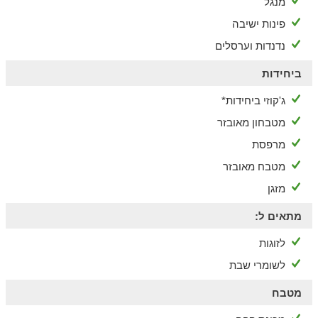
מנגל
הסביבה
פינות ישיבה
חוות יענים, טיולי אופניים וספא
נדנדות וערסלים
בקרבת הצימר תוכלו ליהנות מביקור בחוות יענים, טיולי אופניים,
ביחידות
ספא להפגת מתחי השיגרה, טיולים רגליים, חוות קקטוסים, וחוות צאן
ממנה ניתן לקנות גבינות תוצרת המקום.
ג'קוזי ביחידות*
מטבחון מאובזר
מרפסת
מטבח מאובזר
מזגן
מתאים ל:
לזוגות
לשומרי שבת
מטבח