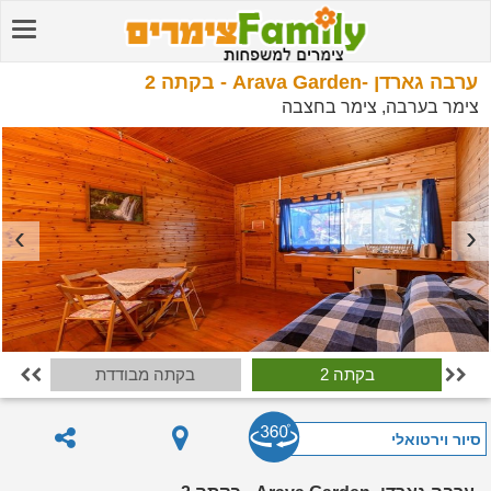
ערבה גארדן -Arava Garden - בקתה 2
צימר בערבה, צימר בחצבה
בקתה 2
בקתה מבודדת


סיור וירטואלי