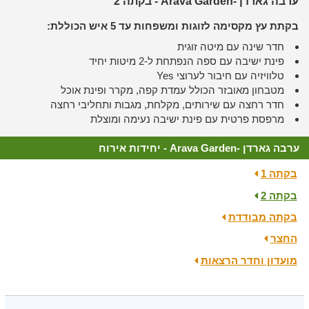
ערבה גארדן -Arava Garden - בקתה 2
בקתת עץ מקסימה לזוגות ומשפחות עד 5 איש הכוללת:
חדר שינה עם מיטה זוגית
פינת ישיבה עם ספה הנפתחת ל-2 מיטות יחיד
טלוויזיה עם חיבור לערוצי Yes
מטבחון מאובזר הכולל עמדת קפה, מקרר ופינת אוכל
חדר רחצה עם שירותים, מקלחת, מגבות ותחליבי רחצה
מרפסת פרטית עם פינת ישיבה נעימה ומוצלת
ערבה גארדן -Arava Garden - יחידות אירוח
בקתה 1
בקתה 2
בקתה מבודדת
החצר
מועדון וחדר הרצאות